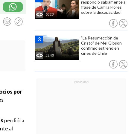
respondió sabiamente a
frase de Camila Flores
sobre la discapacidad
6323
"La Resurrección de
Cristo" de Mel Gibson
confirmó estreno en
cines de Chile
5240
ocios por
os
as
perdió la
nte al