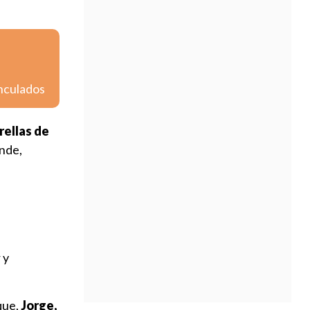
inculados
rellas de
ende,
 y
que,
Jorge,