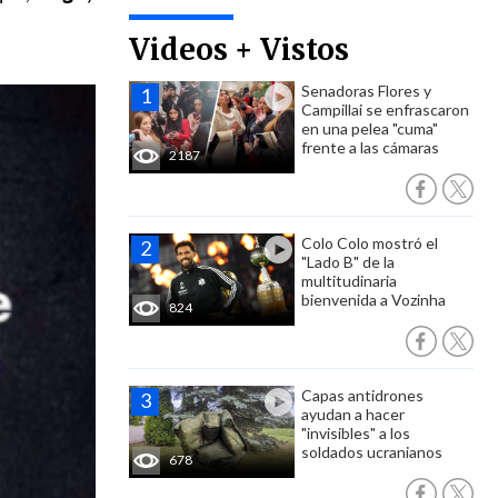
Videos + Vistos
Senadoras Flores y
Campillai se enfrascaron
en una pelea "cuma"
frente a las cámaras
2187
Colo Colo mostró el
"Lado B" de la
multitudinaria
bienvenida a Vozinha
824
Capas antidrones
ayudan a hacer
"invisibles" a los
soldados ucranianos
678