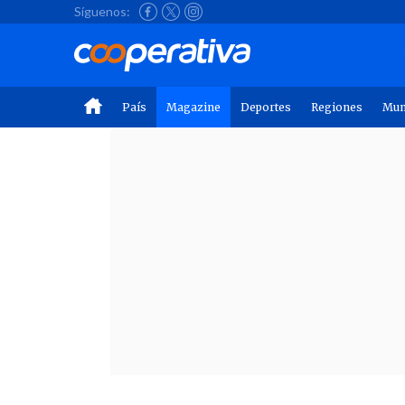
Síguenos:
País
Magazine
Deportes
Regiones
Mu