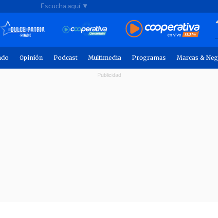
Escucha aquí ▼
ndo
Opinión
Podcast
Multimedia
Programas
Marcas & Neg