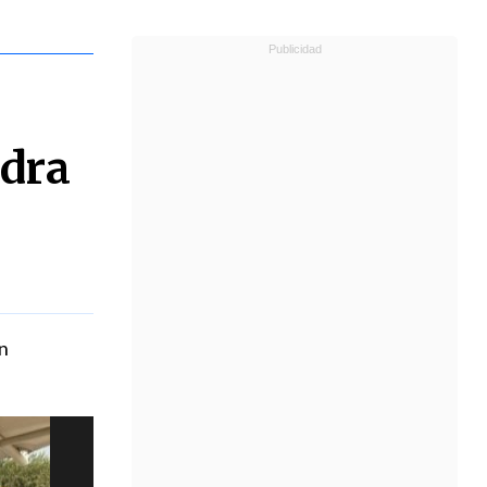
edra
n