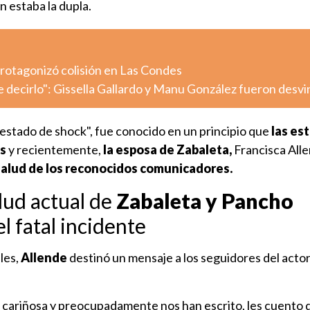
n estaba la dupla.
otagonizó colisión en Las Condes
decirlo": Gissella Gallardo y Manu González fueron desv
stado de shock", fue conocido en un principio que
las est
as
y recientemente,
la esposa de Zabaleta,
Francisca All
 salud de los reconocidos comunicadores.
lud actual de
Zabaleta y Pancho
el fatal incidente
les,
Allende
destinó un mensaje a los seguidores del actor
e cariñosa y preocupadamente nos han escrito, les cuento 