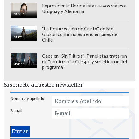
Expresidente Boric alista nuevos viajes a
Uruguay y Alemania
7334
"La Resurrección de Cristo" de Mel
Gibson confirmó estreno en cines de
4960
Chile
Caos en "Sin Filtros": Panelistas trataron
de "carnicero" a Crespo y se retiraron del
4361
programa
El autor de "Homecoming"
es conocido
Suscríbete a nuestro newsletter
por afrontar la cancelación pública por
comentarios y hechos
como presentarse
Nombre y apellido
a las elecciones presidenciales de EE.UU.
E-mail
en condición de candidato, que han
provocado que el artista perdiera
millones de dólares en contratos con