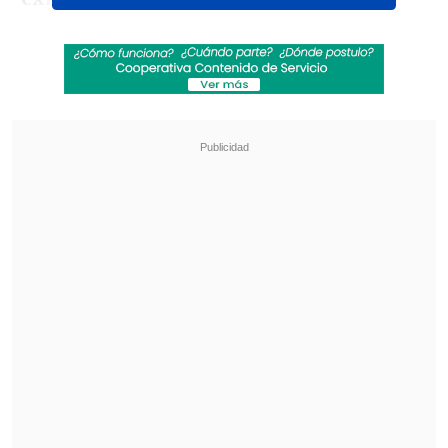
generó unos ingresos de unos 650
millones de euros (unos 701 millones de
dólares), informó la marca deportiva en
un comunicado en el que desglosó los
resultados de ventas e ingresos de los
últimos tres meses de 2024.
Revisa también
Lucho Miranda respondió sabiamente a frase
de Camila Flores sobre la discapacidad
Sam Neill grabó para la película de "The
Legend Of Zelda" antes de morir
El fabricante alemán
rompió en octubre