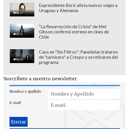
Expresidente Boric alista nuevos viajes a
Camila Andrade se refiere al
Uruguay y Alemania
6813
quiebre con Kaminski
"La Resurrección de Cristo" de Mel
Gibson confirmó estreno en cines de
En tanto, a través de Instagram,
Andrade
4251
Chile
aprovechó el fin de semana para
responder preguntas de sus seguidore
s,
Caos en "Sin Filtros": Panelistas trataron
de "carnicero" a Crespo y se retiraron del
donde aclaró algunas dudas sobre la
3918
programa
ruptura.
Suscríbete a nuestro newsletter
"
Se acaba el dinero, se acaba el amor
",
escribió uno de sus seguidores, a lo que
Nombre y apellido
la chica reality respondió: "
Se acabó el
amor, nunca hubo dinero".
E-mail
Consultada por si los motivos detrás del
quiebre estaban relacionados a