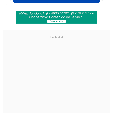
la mejor manera".
Revisa también
Fernanda Fuentes es la segunda integrante
del jurado de "MasterChef Chile"
Teletón 2026: Conoce la fecha, el nuevo lema
y al niño embajador de este año
Por su parte, la modelo confirmó la
ruptura con el exanimador, aunque
aprovechó para calificar las
especulaciones sobre las razones como
"falsas".
"El quiebre fue por otras razones