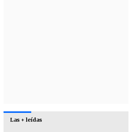
profundas, y que me las reservaré por
respeto a lo que alguna vez hubo. Pero
razones tuve de sobra para terminar mi
relación", dijo a "Zona de Estrellas" (Zona
Latina).
Las + leídas