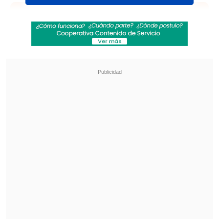
Revisa también
José Antonio Neme protagonizó colisión en
Las Condes
Remezón en "Hay que decirlo": Gissella
Gallardo y Manu González fueron
desvinculados
"Uno de mis objetivos del año era
mantenerme soltero para enfocarme en
mis negocios... y fallé en un mes.
La Emi
me cambió todos los planes
", dijo en el
programa "Te lo cedo" de Zapping
Sports.
En este contexto, Reyes se confesó: "Tal