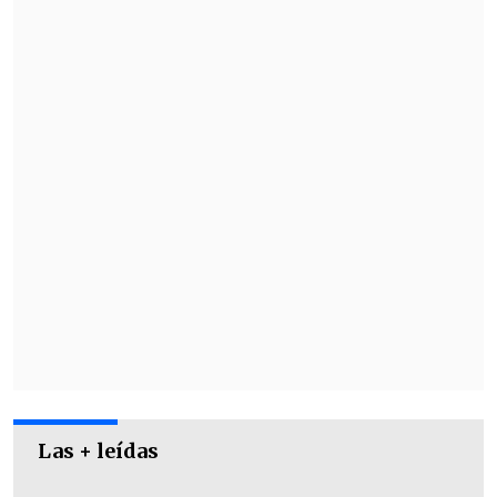
vez nunca lo he dicho públicamente,
pero mi plan no era quedarme en Chile
.
Hoy vivo acá, permanentemente, por
ella".
Las + leídas