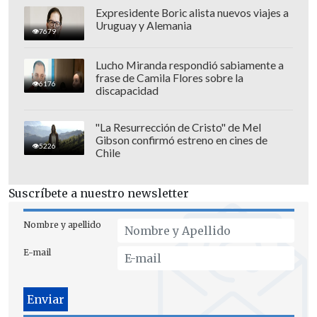
"La Emilia es una persona que no
Expresidente Boric alista nuevos viajes a
solamente admiro, que amo, que respeto,
Uruguay y Alemania
7679
que me inspira (...) hoy estamos viviendo
una vida muy linda", agregó la figura
Lucho Miranda respondió sabiamente a
frase de Camila Flores sobre la
pública, que vive hace unos meses con la
6176
discapacidad
modelo.
"La Resurrección de Cristo" de Mel
Respecto a la posibilidad de contraer
Gibson confirmó estreno en cines de
5226
Chile
matrimonio, Sammis dijo: "Obvio que nos
proyectamos. Para mí es el lugar donde
Suscríbete a nuestro newsletter
quiero estar para siempre.
Y sí, lo hemos
conversado: el casamiento se viene
Nombre y apellido
pronto
".
E-mail