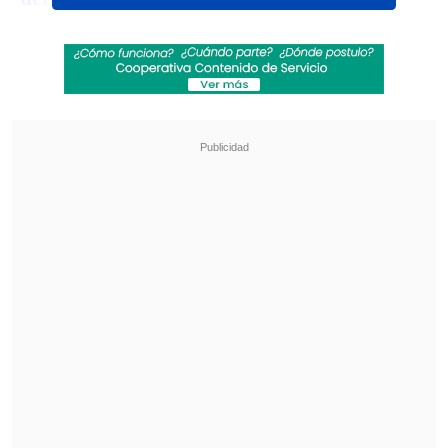
domiciliario total
, escribió a sus
seguidores una reflexión sobre los
momentos que ha vivido los últimos
meses.
Revisa también
Karol G incluirá colaboraciones con Bruno
Mars y Drake en su nuevo disco
"Pidió perdón de rodillas": Revelan
desgarradores testimonios sobre las últimas
horas de Liam Payne
"Lo adverso me ha hecho más fuerte.
En
mi vida siempre he transformado
energía. Soy resiliente (...) Ya pasé por el