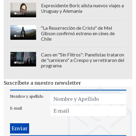
Expresidente Boric alista nuevos viajes a
Uruguay y Alemania
6085
"La Resurrección de Cristo" de Mel
Gibson confirmó estreno en cines de
3674
Chile
Caos en "Sin Filtros": Panelistas trataron
de "carnicero" a Crespo y se retiraron del
3460
programa
"Todo está en constante movimiento.
Pero lo cierto es que cuando no tienes
Suscríbete a nuestro newsletter
duda de la persona que eres,
ya no
importa lo que digan de ti
. Porque en
Nombre y apellido
algún punto de esta historia, todo vuelve
E-mail
a su génesis y pone todo en su lugar",
posteó.
Además,
Cathy Barriga
mostró el