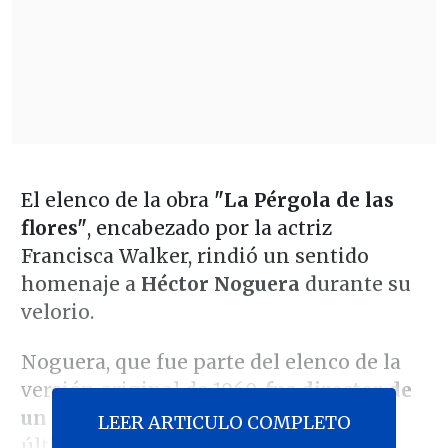
El elenco de la obra
"La Pérgola de las
flores"
, encabezado por la actriz
Francisca Walker, rindió un sentido
homenaje a
Héctor Noguera
durante su
velorio.
Noguera, que fue parte del elenco de la
versión original de 1960,
fue director de
un montaje estrenado en 2019
y cuya
LEER ARTICULO COMPLETO
última temporada se llevó a cabo en