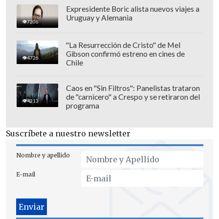
emotivo momento, además de una
Expresidente Boric alista nuevos viajes a
interpretación suya de
"Volver a los 17"
,
Uruguay y Alemania
7206
el clásico de Violeta Parra.
"La Resurrección de Cristo" de Mel
Gibson confirmó estreno en cines de
4726
Chile
Caos en "Sin Filtros": Panelistas trataron
de "carnicero" a Crespo y se retiraron del
4213
programa
Suscríbete a nuestro newsletter
Nombre y apellido
E-mail