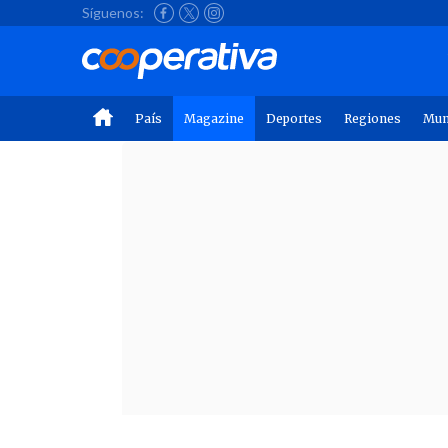
Síguenos:
País
Magazine
Deportes
Regiones
Mu