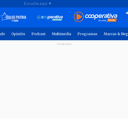
Escucha aquí ▼
ndo
Opinión
Podcast
Multimedia
Programas
Marcas & Neg