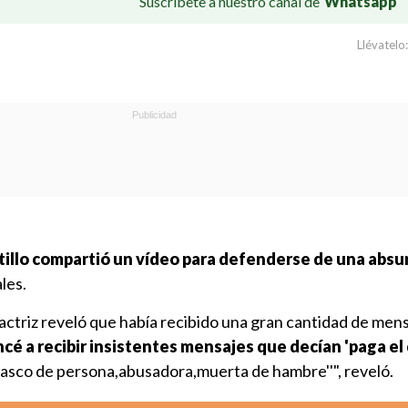
Suscríbete a nuestro canal de
Whatsapp
Llévatelo:
illo compartió un vídeo para defenderse de una absu
les.
 actriz reveló que había recibido una gran cantidad de men
é a recibir insistentes mensajes que decían 'paga el 
'asco de persona,abusadora,muerta de hambre''", reveló.