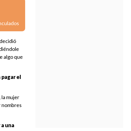
inculados
 decidió
idiéndole
e algo que
 pagar el
 la mujer
er nombres
 a una