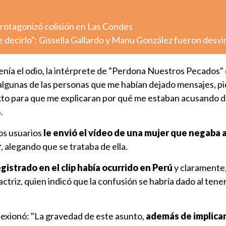
otagonizó colisión en Las Condes
decirlo": Gissella Gallardo y Manu González fueron desv
enía el odio, la intérprete de "Perdona Nuestros Pecados"
a algunas de las personas que me habían dejado mensajes, p
to para que me explicaran por qué me estaban acusando d
ó.
os usuarios
le envió el vídeo de una mujer que negaba a
r
, alegando que se trataba de ella.
gistrado en el clip había ocurrido en Perú
y claramente,
 actriz, quien indicó que la confusión se habría dado al ten
lexionó: "La gravedad de este asunto,
además de implicar