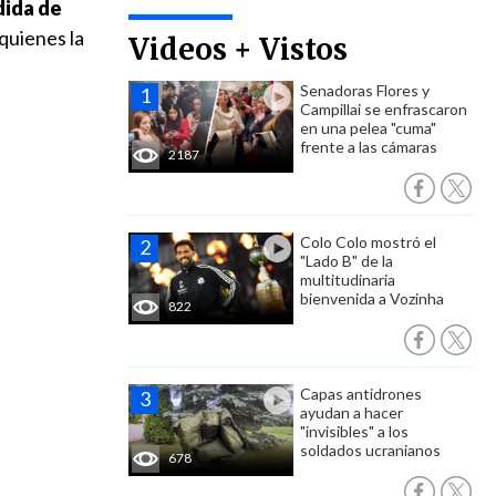
dida de
quienes la
Videos + Vistos
Senadoras Flores y
Campillai se enfrascaron
en una pelea "cuma"
frente a las cámaras
2187
Colo Colo mostró el
"Lado B" de la
multitudinaria
bienvenida a Vozinha
822
Capas antidrones
ayudan a hacer
"invisibles" a los
soldados ucranianos
678