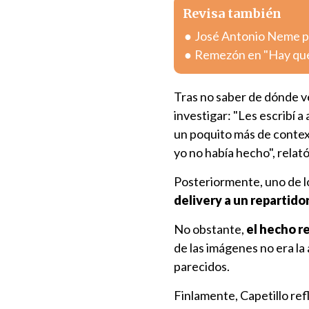
Revisa también
José Antonio Neme pr
Remezón en "Hay que 
Tras no saber de dónde v
investigar: "Les escribí 
un poquito más de contex
yo no había hecho", relat
Posteriormente, uno de l
delivery a un repartido
No obstante,
el hecho re
de las imágenes no era la
parecidos.
Finlamente, Capetillo ref