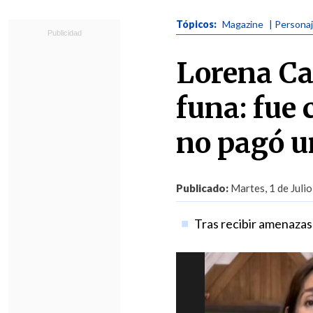
Tópicos:
Magazine
| Persona
Lorena Ca
funa: fue
no pagó u
Publicado:
Martes, 1 de Julio
Tras recibir amenazas y