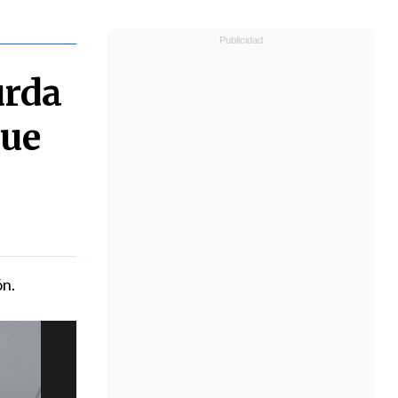
urda
que
ón.