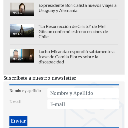
fue de amor-odio, me odiaba, me amaba
.
Expresidente Boric alista nuevos viajes a
Y le decía a Cristián que yo estaba con
Uruguay y Alemania
7517
otras personas, otros hombres, que era
infiel, también le dijo que yo era lesbiana.
"La Resurrección de Cristo" de Mel
Gibson confirmó estreno en cines de
Siempre andaba inventando".
5173
Chile
Lucho Miranda respondió sabiamente a
frase de Camila Flores sobre la
4969
discapacidad
Suscríbete a nuestro newsletter
Nombre y apellido
E-mail