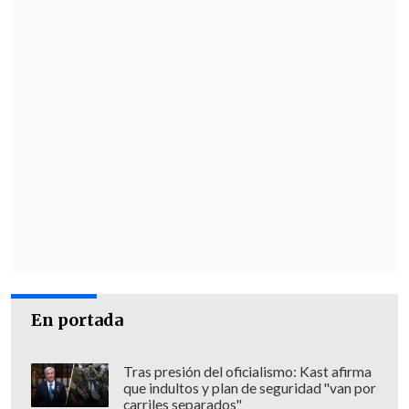
Girolamo, Prieto expresó que ambos
"fueron presionados por su hermana
quien, junto con contarles la historia del
supuesto abuso, amenazó con hacerse
daño, y además, les pidió encargarse de
sus hijos si aquello sucedía.
Creo que han
sido bombardeados con información
falsa y manipulados sicológicamente
".
En portada
Tras presión del oficialismo: Kast afirma
que indultos y plan de seguridad "van por
carriles separados"