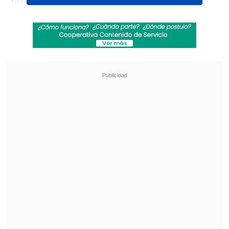
actriz afirmó que iban a acudir a la Corte
de Apelaciones para revocar el fallo. "
Yo
leí toda la carpeta investigativa y no
hay un solo hecho que dé cuenta de que
Cristián cometió algún delito de abuso
.
Este es un fallo netamente ideológico",
afirmó.
Revisa también
Ratifican multa contra Canal 13 por emitir
reportaje con audios de "extremo sufrimiento
humano"
"Siguen su vida normalmente": Yamila Reyna
cuestiona la efectividad de la justicia en casos
de VIF