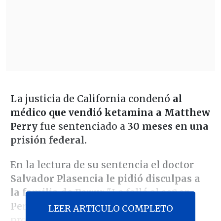
La justicia de California condenó
al
médico que vendió ketamina a Matthew
Perry
fue sentenciado a
30 meses en una
prisión federal.
En la lectura de su sentencia el doctor
Salvador Plasencia le pidió disculpas a
la familia de Perry
: "Le fallé al señor
Perry y a su familia, debí haberlo
LEER ARTICULO COMPLETO
protegido", dijo el médico.