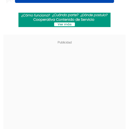
Revisa también
"Juntos por siempre": Daniela Muñoz y alcalde
de Independencia anuncian su compromiso
"Sentí sus amenazas": Doctora que analizó
rostro de Daniela Ramírez rompió el silencio
Plasencia se había declarado culpable en
junio pasado de haberle vendido
ketamina a Matthew Perry en
cuatro
oportunidades
, aunque se determinó
que
no fue responsable en la dosis que le
quitó la vida
al ex "Friends".
Pese a que la parte querellante pedía tres