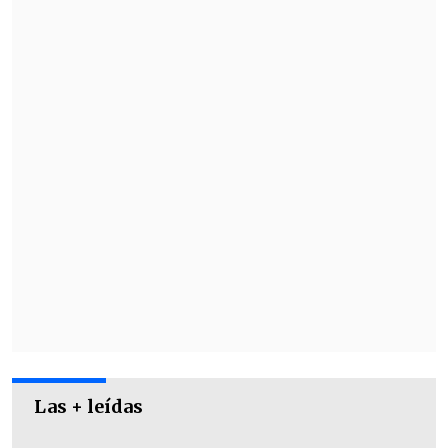
años de cárcel, la justicia estableció que
debía cumplir dos años y medio (30
meses) en prisión.
Las + leídas