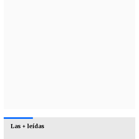
en 2024 tras varios años de relación.
Las + leídas