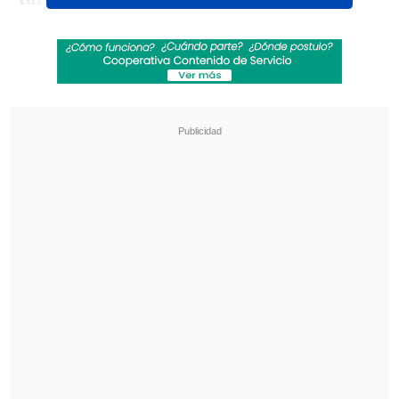
Revisa también
Teletón 2026: Conoce la fecha, el nuevo lema
y al niño embajador de este año
Robert Pattinson se luce como cazador de
pedófilos en su nueva película "Primetime"
"Estamos más que emocionados por
embarcarnos en este hermoso próximo
capítulo llamado paternidad, y de
hacerlo en paz y en privacidad
",
agregaron.
La estrella de "Stranger Things" y el hijo
de Jon Bon Jovi contrajeron matrimonio