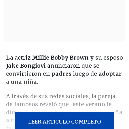
La actriz
Millie Bobby Brown
y su esposo
Jake Bongiovi
anunciaron que se
convirtieron en
padres
luego de
adoptar
a una niña
.
A través de sus redes sociales, la pareja
de famosos reveló que "este verano le
dimos la bienvenida a nuestra dulce niña
a través de la adopción...
y de repente,
LEER ARTICULO COMPLETO
fuimos tres
".