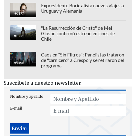
"Pidió perdón de rodillas": Revelan
Expresidente Boric alista nuevos viajes a
desgarradores testimonios sobre las últimas
Uruguay y Alemania
6177
horas de Liam Payne
"La Resurrección de Cristo" de Mel
Gibson confirmó estreno en cines de
Sin embargo, no perdió la oportunidad
3751
Chile
de enviar un mensaje directo a Viñuela:
"A ti, Viñuela, te estoy hablando:
tenemos
Caos en "Sin Filtros": Panelistas trataron
de "carnicero" a Crespo y se retiraron del
que sentarnos a sacar cuentas
. Eso es
3506
programa
todo lo que te voy a decir", dejando
entrever su ironía sobre un posible pago
Suscríbete a nuestro newsletter
por el uso de su imagen.
Nombre y apellido
Viñuela respondió directamente en las
E-mail
redes del canal Mega a la broma de Neme
con humor: "😂😂😂😂😂 todavía no me
pagan!!!!, "Te amo José!!!".