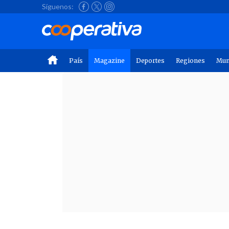
Síguenos:
País
Magazine
Deportes
Regiones
Mu