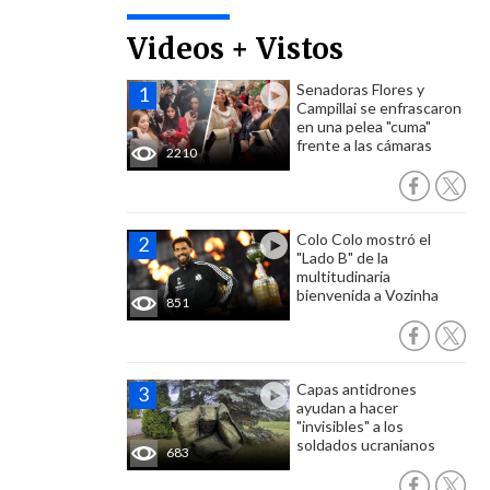
Videos + Vistos
Senadoras Flores y
Campillai se enfrascaron
en una pelea "cuma"
frente a las cámaras
2210
Colo Colo mostró el
"Lado B" de la
multitudinaria
bienvenida a Vozinha
851
Capas antidrones
ayudan a hacer
"invisibles" a los
soldados ucranianos
683