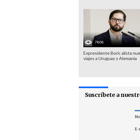
7808
Expresidente Boric alista nu
viajes a Uruguay y Alemania
Suscríbete a nuest
No
E-