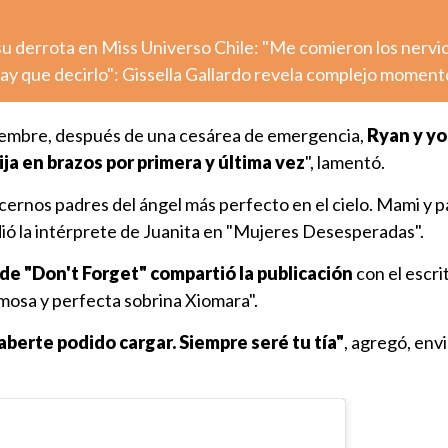
 su derrota en Miss Universo Chile: "Me comieron los nervi
ay que decirlo": Gissella Gallardo revela complejo moment
iembre, después de una cesárea de emergencia,
Ryan y yo
ja en brazos por primera y última vez
", lamentó.
cernos padres del ángel más perfecto en el cielo. Mami y p
dió la intérprete de Juanita en "Mujeres Desesperadas".
 de "Don't Forget" compartió la publicación
con el escri
mosa y perfecta sobrina Xiomara".
berte podido cargar. Siempre seré tu tía"
, agregó, env