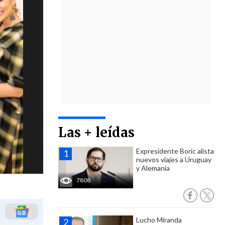
Las + leídas
Expresidente Boric alista
nuevos viajes a Uruguay
y Alemania
7808
Lucho Miranda