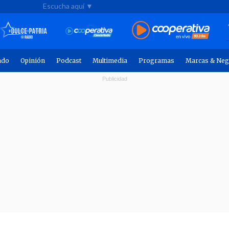
Escucha aquí ▼
ndo
Opinión
Podcast
Multimedia
Programas
Marcas & Neg