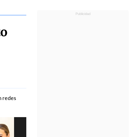
to
n redes