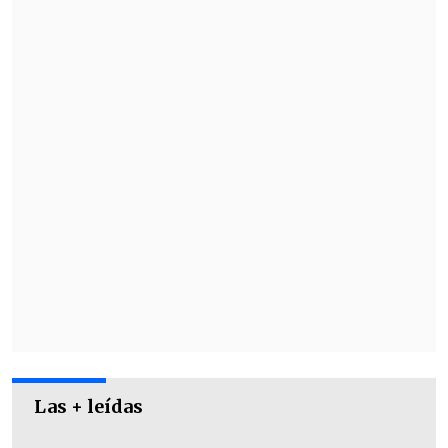
Ed Gein" en Netflix está fijado para el
próximo
3 de octubre
.
Las + leídas