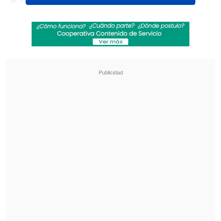
inspiró a películas de terror como
"Psicosis"
de Alfred Hitchcock o
"El
silencio de los inocentes"
.
Revisa también
Sinaka anticipa su paso por la Teletón 2026:
"Es un ambiente muy bonito y positivo"
Revelan video clave sobre el accidente de
José Antonio Neme en Las Condes
Anteriormente la serie se enfocó en
asesinos como
Jeffrey Dahmer
y los
hermanos
Menéndez
.
El estreno de "Monstruo: La historia de