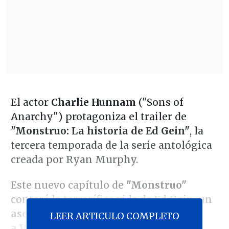
El actor
Charlie Hunnam
("Sons of
Anarchy") protagoniza el trailer de
"Monstruo: La historia de Ed Gein"
, la
tercera temporada de la serie antológica
creada por Ryan Murphy.
Este nuevo capítulo de
"Monstruo"
contará la terrorífica vida de Ed Gein, un
asesino serial que atormentó
LEER ARTICULO COMPLETO
a Wisconsin
en la década del 50 y que