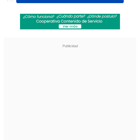
2027
.
Revisa también
"Juntos por siempre": Daniela Muñoz y alcalde
de Independencia anuncian su compromiso
"Sentí sus amenazas": Doctora que analizó
rostro de Daniela Ramírez rompió el silencio
Además de todo el catálogo de
películas
como "Harry Potter" o las de "DC
Cómics" tipo "The Batman" o
"Superman"
, el acuerdo incluye el
servicio streaming HBO Max.
De acuerdo a Ricardo Ramírez, académico