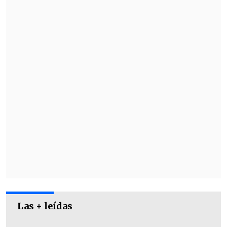
de la Escuela de Periodismo de la Usach,
"el principal alcance de la potencial
compra sería
una concentración
bastante importante en el mercado del
video en línea bajo demanda (VOD)
".
Las + leídas