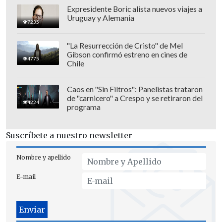
Expresidente Boric alista nuevos viajes a
Uruguay y Alemania
"Si se llega a concretar, esta unión
7235
implicaría la suma de
más de 400
"La Resurrección de Cristo" de Mel
millones de suscriptores globales,
Gibson confirmó estreno en cines de
4775
aparte de una enorme biblioteca de
Chile
contenidos
", sostuvo Ramírez.
Caos en "Sin Filtros": Panelistas trataron
Para el especialista en televisión,
de "carnicero" a Crespo y se retiraron del
4224
programa
algunos analistas han estimado que esta
combinación podría implicar
el control
Suscríbete a nuestro newsletter
de entre el 30 y 40 % del mercado de
streaming en Estados Unidos
.
Nombre y apellido
"
Esto, en términos antimonopolio, es
E-mail
una concentración muy alta
. No podría,
eso sí, necesariamente ser catalogado
como un monopolio, pues continúa