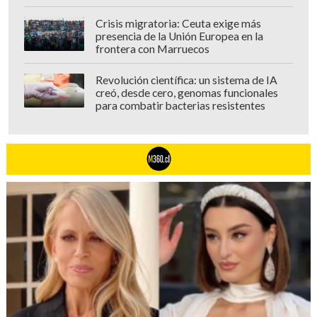
centralizado en una sola plataforma
.
Crisis migratoria: Ceuta exige más
Que iría a aliviar la creciente molestia y
presencia de la Unión Europea en la
frontera con Marruecos
desidia de las múltiples suscripciones
que existen en la actualidad".
Revolución científica: un sistema de IA
creó, desde cero, genomas funcionales
para combatir bacterias resistentes