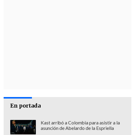
más difícil negociar con una
superpotencia del streaming", dijo.
En esa línea, Ramírez asegura "que
muchos creadores, estudios y
productoras más pequeñas podrían
perder ofertas competitivas para
vender sus proyectos
. De la misma
manera, cines y organizaciones de
distribuidores han advertido que esta
unión podría llevar a
menos estrenos en
cine y una distribución más enfocada en
streaming
".
En portada
Entre los efectos positivos, Cabezas
Kast arribó a Colombia para asistir a la
comentó que "para consumidores podría
asunción de Abelardo de la Espriella
ser
tener catálogo de obras,