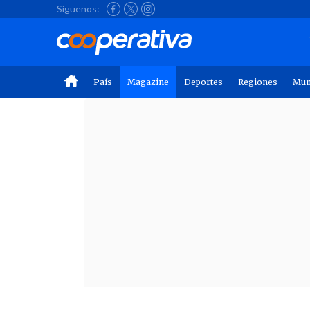
Síguenos:
País
Magazine
Deportes
Regiones
Mu