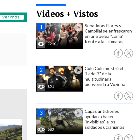
Videos + Vistos
Senadoras Flores y
Campillai se enfrascaron
en una pelea "cuma"
frente a las cámaras
2210
Colo Colo mostró el
"Lado B" de la
multitudinaria
bienvenida a Vozinha
851
Capas antidrones
ayudan a hacer
"invisibles" a los
soldados ucranianos
683