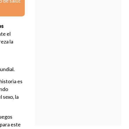
o de salud
os
te el
reza la
undial.
historia es
ando
 sexo, la
juegos
para este