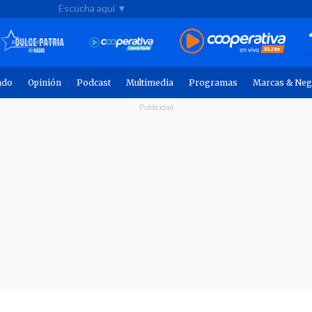
Escucha aquí ▼
ndo
Opinión
Podcast
Multimedia
Programas
Marcas & Neg