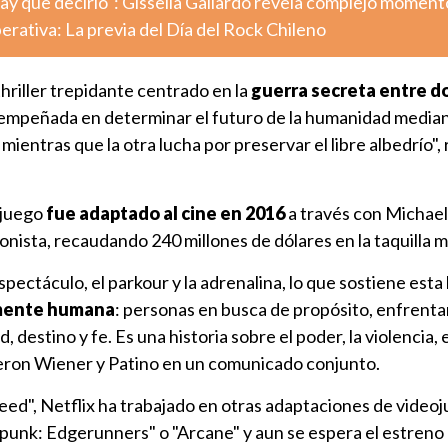
ay que decirlo": Gissella Gallardo revela complejo moment
ativa: La previa del Día del Rock Chileno
thriller trepidante centrado en la
guerra secreta entre d
 empeñada en determinar el futuro de la humanidad median
 mientras que la otra lucha por preservar el libre albedrío", 
eojuego
fue adaptado al cine en 2016
a través con Michael
ista, recaudando 240 millones de dólares en la taquilla m
espectáculo, el parkour y la adrenalina, lo que sostiene esta 
mente humana
: personas en busca de propósito, enfrent
destino y fe. Es una historia sobre el poder, la violencia, el
ijeron Wiener y Patino en un comunicado conjunto.
eed", Netflix ha trabajado en otras adaptaciones de video
unk: Edgerunners" o "Arcane" y aun se espera el estreno 