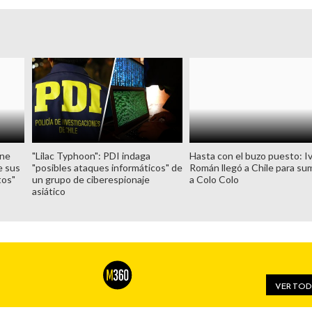
ene
Hasta con el buzo puesto: I
"Lilac Typhoon": PDI indaga
e sus
Román llegó a Chile para su
"posibles ataques informáticos" de
tos"
a Colo Colo
un grupo de ciberespionaje
asiático