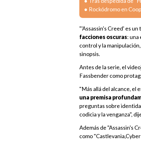
Tras despedida de "H
Rockódromo en Cooper
"'Assassin's Creed' es un 
facciones oscuras
: una
control y la manipulación,
sinopsis.
Antes de la serie, el vid
Fassbender como protagon
"Más allá del alcance, el 
una premisa profunda
preguntas sobre identidad, 
codicia y la venganza", d
Además de "Assassin's Cr
como "Castlevania,Cyberp