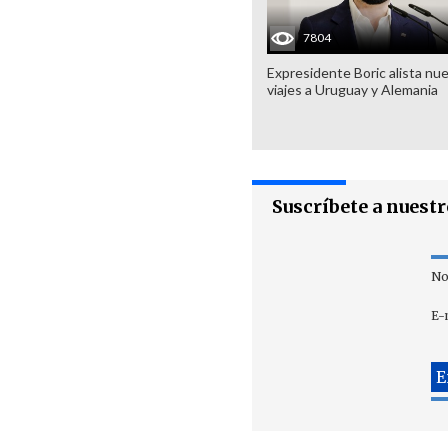
7804
Expresidente Boric alista nu
viajes a Uruguay y Alemania
Suscríbete a nuest
No
E-