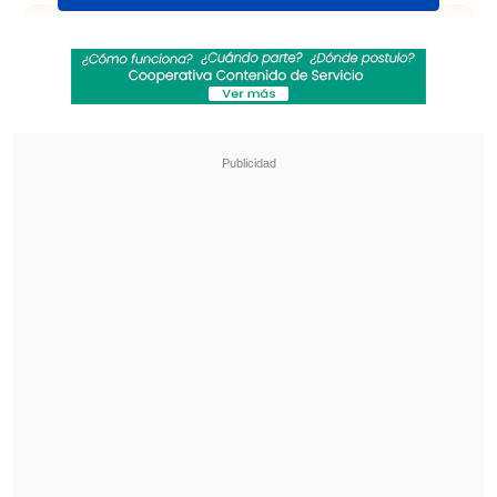
Revisa también
"Sentí sus amenazas": Doctora que analizó
rostro de Daniela Ramírez rompió el silencio
Amparo Noguera demandó a banco tras sufrir
millonaria estafa
Invitados de "La Divina Comida
11"
En el debut de su nuevo ciclo, el espacio
de Chilevisión asegura en su spot traer a
"la realeza del espectáculo nacional"
,
que pondrán a prueba sus hablidades
culinarias.