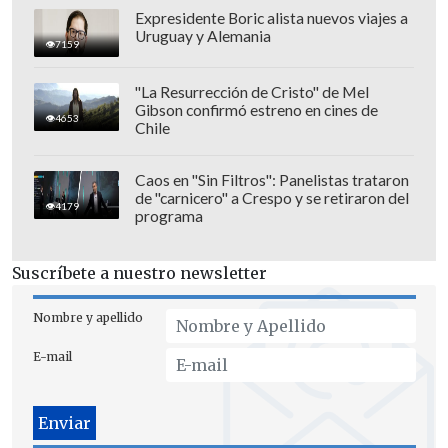
Expresidente Boric alista nuevos viajes a
Uruguay y Alemania
7159
"La Resurrección de Cristo" de Mel
Gibson confirmó estreno en cines de
Además de las risas y conversaciones
4653
Chile
espontáneas entre los comensales, el
adelanto muestra Vodanovic algo alejado
Caos en "Sin Filtros": Panelistas trataron
de "carnicero" a Crespo y se retiraron del
de su faceta política para enseñar un
4179
programa
lado más relajado.
Suscríbete a nuestro newsletter
En tanto,
Jiménez abordará la
controversia con Fernando Solabarrieta
Nombre y apellido
durante los Juegos Panamericanos.
E-mail