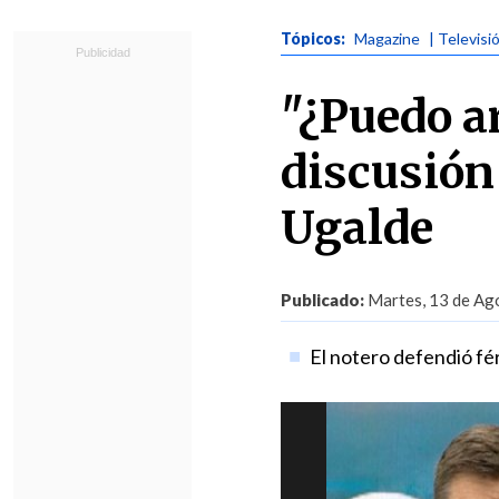
Tópicos:
Magazine
| Televisi
"¿Puedo a
discusión
Ugalde
Publicado:
Martes, 13 de Ago
El notero defendió fé