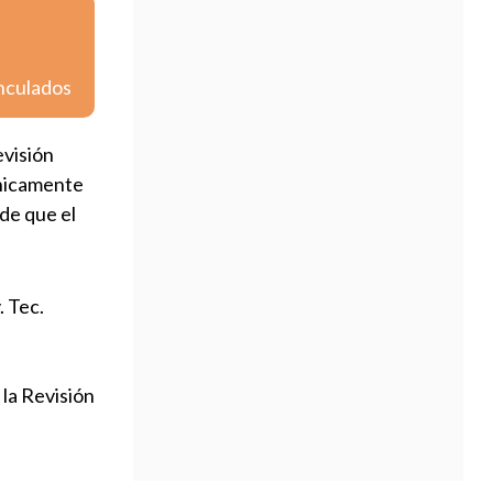
inculados
evisión
ánicamente
 de que el
. Tec.
la Revisión