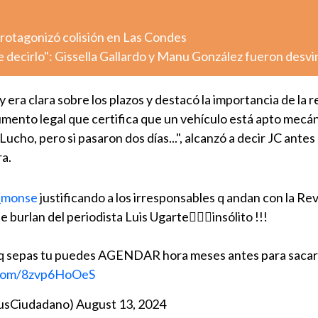
otagonizó colisión en Las Condes
decirlo": Gissella Gallardo y Manu González fueron desv
ey era clara sobre los plazos y destacó la importancia de la r
cumento legal que certifica que un vehículo está apto mec
 Lucho, pero si pasaron dos días...", alcanzó a decir JC antes
ra.
_monse
justificando a los irresponsables q andan con la Rev
urlan del periodista Luis Ugarte🤦🏻‍♂️insólito !!!
 q sepas tu puedes AGENDAR hora meses antes para sacar 
r.com/8zvp6HoOeS
lusCiudadano)
August 13, 2024