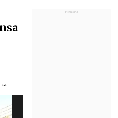
ensa
ica.