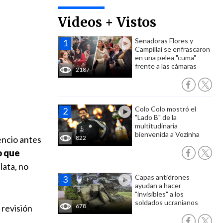
Videos + Vistos
Senadoras Flores y
Campillai se enfrascaron
en una pelea "cuma"
frente a las cámaras
2187
Colo Colo mostró el
"Lado B" de la
multitudinaria
bienvenida a Vozinha
lencio antes
822
o que
lata, no
Capas antidrones
ayudan a hacer
"invisibles" a los
soldados ucranianos
678
 revisión