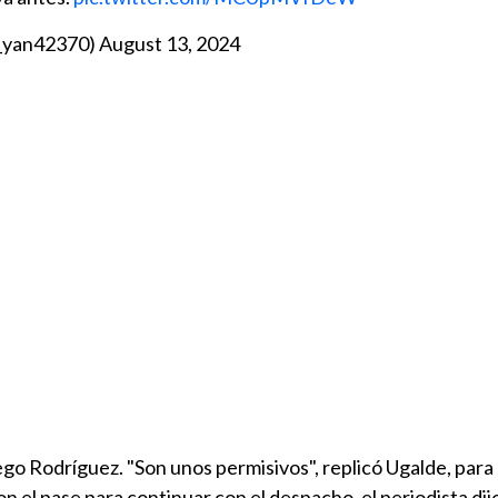
s_yan42370)
August 13, 2024
go Rodríguez. "Son unos permisivos", replicó Ugalde, para d
on el pase para continuar con el despacho, el periodista dij