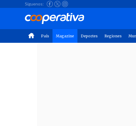
Síguenos:
País
Magazine
Deportes
Regiones
Mu