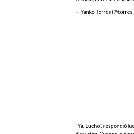
— Yanko Torres (@torre
"Ya, Lucho", respondió lue
discusión. Cuando le dier