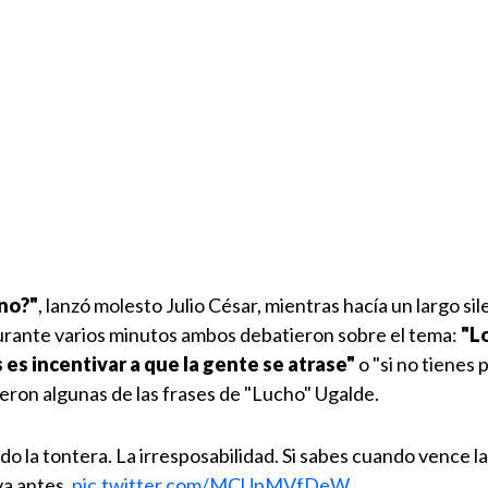
no?"
, lanzó molesto Julio César, mientras hacía un largo si
Durante varios minutos ambos debatieron sobre el tema:
"L
es incentivar a que la gente se atrase"
o "si no tienes p
eron algunas de las frases de "Lucho" Ugalde.
do la tontera. La irresposabilidad. Si sabes cuando vence la
eva antes.
pic.twitter.com/MCUpMVfDeW