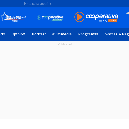
Escucha aquí ▼
ndo
Opinión
Podcast
Multimedia
Programas
Marcas & Neg