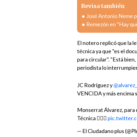
Revisa también
José Antonio Neme pr
Remezón en "Hay que 
El notero replicó que la l
técnica ya que "es el do
para circular". "Está bien,
periodista lo interrumpie
JC Rodríguez y
@alvarez
VENCIDA y más encima se b
Monserrat Álvarez, para
Técnica 🤷🏼‍♂️
pic.twitte
— El Ciudadano plus (@P