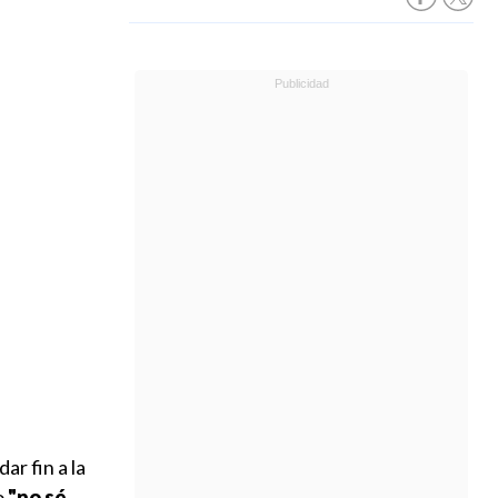
ar fin a la
o
"no sé,