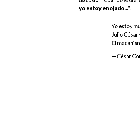
yo estoy enojado..."
.
Yo estoy mu
Julio César
El mecanism
— César Co