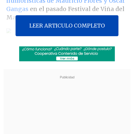
humorísticas de Mauricio Flores y Oscar
Gangas
en el pasado Festival de Viña del
Mar.
LEER ARTICULO COMPLETO
En un comunicado, el Movilh sostuvo
que
la decisión del CNTV "hace justicia
en nombre de todos aquellas personas
gays que se sintieron dañadas y
ofendidas en razón de su orientación
sexual".
Revisa también
"Sentí sus amenazas": Doctora que analizó
rostro de Daniela Ramírez rompió el silencio
Amparo Noguera demandó a banco tras sufrir