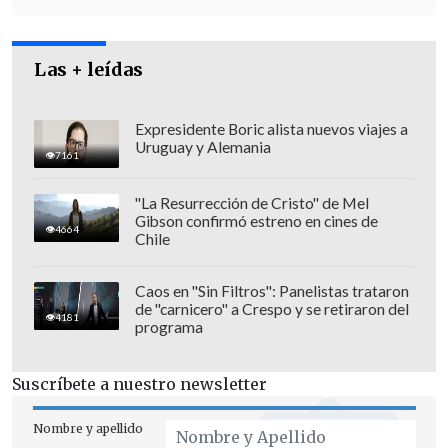
las personas".
Las + leídas
Expresidente Boric alista nuevos viajes a
Uruguay y Alemania
7161
"La Resurrección de Cristo" de Mel
Gibson confirmó estreno en cines de
4664
Chile
Caos en "Sin Filtros": Panelistas trataron
de "carnicero" a Crespo y se retiraron del
4181
programa
"En Chile, hay humoristas y
Suscríbete a nuestro newsletter
comediantes que de muy buena manera
saben sacar risas sobre estas materias
Nombre y apellido