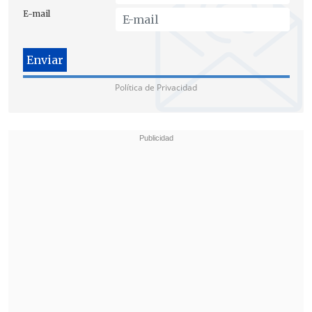
sin dañar a nadie", finaliza el texto.
E-mail
Política de Privacidad