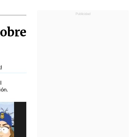
sobre
l
l
ión.