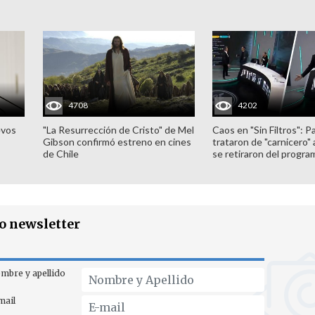
4708
4202
evos
"La Resurrección de Cristo" de Mel
Caos en "Sin Filtros": P
Gibson confirmó estreno en cines
trataron de "carnicero"
de Chile
se retiraron del progra
ro newsletter
mbre y apellido
mail