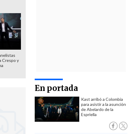
anelistas
 a Crespo y
ma
En portada
Kast arribó a Colombia
para asistir a la asunción
de Abelardo de la
Espriella