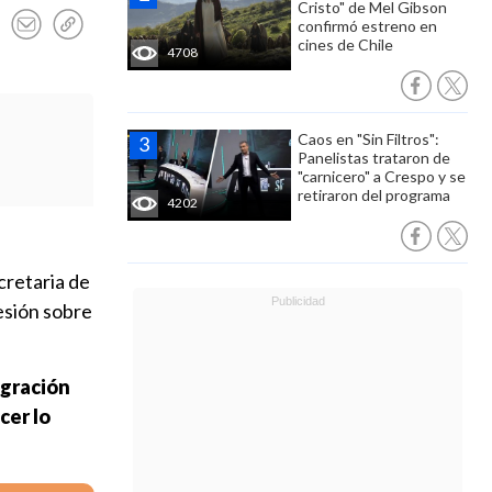
Cristo" de Mel Gibson
confirmó estreno en
cines de Chile
4708
Caos en "Sin Filtros":
Panelistas trataron de
"carnicero" a Crespo y se
retiraron del programa
4202
cretaria de
esión sobre
igración
cer lo