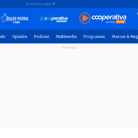
Escucha aquí ▼
ndo
Opinión
Podcast
Multimedia
Programas
Marcas & Neg