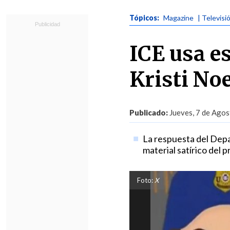
Tópicos:
Magazine
| Televisi
ICE usa e
Kristi No
Publicado:
Jueves, 7 de Agos
La respuesta del Depa
material satírico del
Foto:
X