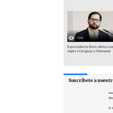
7192
Expresidente Boric alista nu
viajes a Uruguay y Alemania
Suscríbete a nuest
No
E-