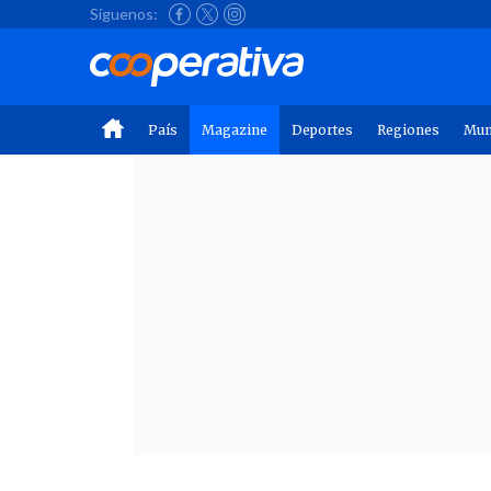
Síguenos:
País
Magazine
Deportes
Regiones
Mu