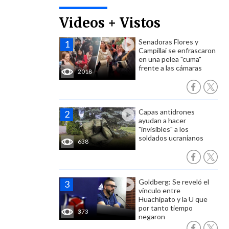
Videos + Vistos
Senadoras Flores y
Campillai se enfrascaron
en una pelea "cuma"
frente a las cámaras
2018
Capas antidrones
ayudan a hacer
"invisibles" a los
soldados ucranianos
638
Goldberg: Se reveló el
vínculo entre
Huachipato y la U que
por tanto tiempo
373
negaron