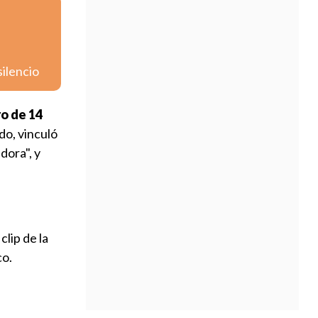
silencio
o de 14
do, vinculó
dora", y
clip de la
co.