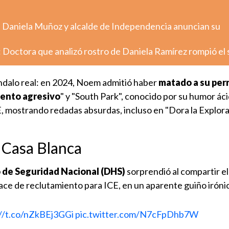
: Daniela Muñoz y alcalde de Independencia anuncian su
 Doctora que analizó rostro de Daniela Ramírez rompió el 
ándalo real: en 2024, Noem admitió haber
matado a su perr
ento agresivo
" y "South Park", conocido por su humor áci
CE, mostrando redadas absurdas, incluso en "Dora la Explora
a Casa Blanca
de Seguridad Nacional (DHS)
sorprendió al compartir el 
lace de reclutamiento para ICE, en un aparente guiño iróni
://t.co/nZkBEj3GGi
pic.twitter.com/N7cFpDhb7W