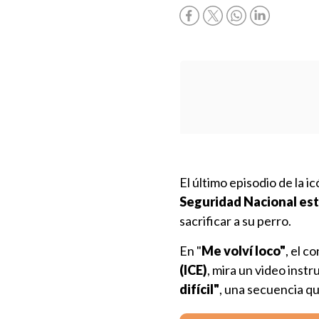
El último episodio de la i
Seguridad Nacional es
sacrificar a su perro.
En "
Me volví loco"
, el 
(ICE)
, mira un video inst
difícil"
, una secuencia qu