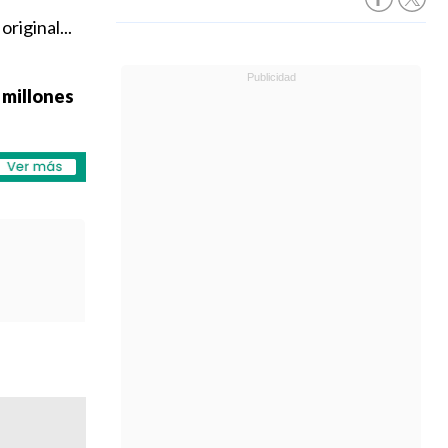
riginal...
 millones