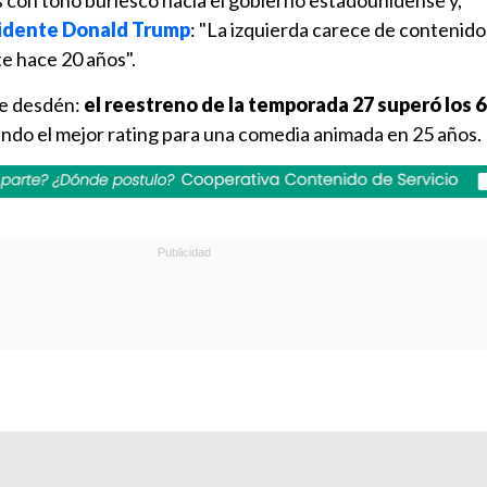
 con tono burlesco hacia el gobierno estadounidense y,
sidente Donald Trump
: "La izquierda carece de contenido o
e hace 20 años".
se desdén:
el reestreno de la temporada 27 superó los 6
do el mejor rating para una comedia animada en 25 años.