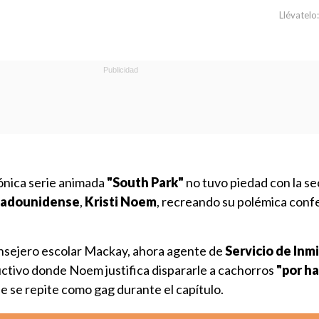
Llévatelo:
cónica serie animada
"South Park"
no tuvo piedad con la se
tadounidense
,
Kristi Noem
, recreando su polémica conf
consejero escolar Mackay, ahora agente de
Servicio de Inm
ructivo donde Noem justifica dispararle a cachorros
"por ha
e se repite como gag durante el capítulo.