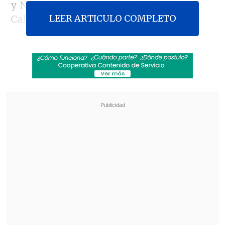
y Narradores de la Universidad de
LEER ARTICULO COMPLETO
California en Los Ángeles (UCLA).
"El 59,7 % de los encuestados de este año
quieren ver más contenido donde las
relaciones centrales sean las
amistades"
, indicó el estudio, titulado
'¡Seamos realistas! Los adolescentes aún
ven televisión y películas, pero quieren
ver más amistades mixtas'.
Revisa también
Filtran audios de las disculpas de Marité
Matus a Camilo Huerta: "Fue un error"
Lucho Miranda respondió sabiamente a frase
de Camila Flores sobre la discapacidad