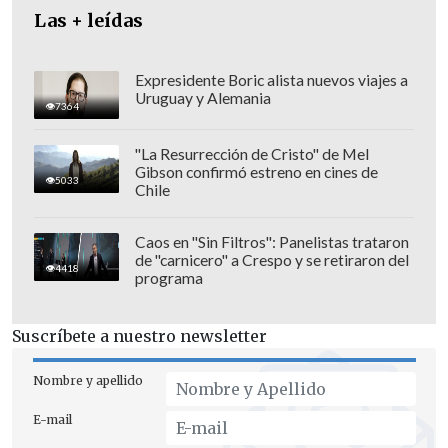
Las + leídas
Expresidente Boric alista nuevos viajes a
Uruguay y Alemania
7364
"La Resurrección de Cristo" de Mel
Gibson confirmó estreno en cines de
5033
Chile
"Los adolescentes nos lo dicen alto y
Caos en "Sin Filtros": Panelistas trataron
de "carnicero" a Crespo y se retiraron del
claro: sus historias románticas son
4418
programa
demasiado forzadas y poco realistas",
afirmó
Yalda T. Uhls,
fundadora y
Suscríbete a nuestro newsletter
directora ejecutiva de CSS, autora
principal del estudio y profesora adjunta
Nombre y apellido
del departamento de Psicología de la
E-mail
UCLA.