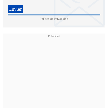
"Nuestros resultados demuestran que
lo
que realmente buscan es contenido,
Política de Privacidad
personajes y amistades que se sientan
reales y reflejen experiencias cotidianas
con las que puedan identificarse
auténticamente", agregó Uhls.
El estudio también recoge que el 57 % de
la juventud encuestada en EE.UU. mira
medios tradicionales "más de lo que
creen las generaciones anteriores,
mientras que más de la mitad de los
participantes dijeron que hablan más
sobre lo que miran que sobre el
contenido de las redes sociales".