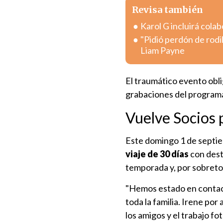
Revisa también
Karol G incluirá col
"Pidió perdón de rodi
Liam Payne
El traumático evento oblig
grabaciones del program
Vuelve Socios 
Este domingo 1 de septiem
viaje de 30 días
con desti
temporada y, por sobret
"Hemos estado en contact
toda la familia. Irene po
los amigos y el trabajo f