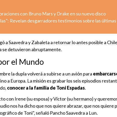
aboraciones con Bruno Mars y Drake en su nuevo disco
llas": Revelan desgarradores testimonios sobre las últimas
ó a Saavedra y Zabaleta a retornar lo antes posible a Chile
a se detuvieron abruptamente.
por el Mundo
bre la dupla volverá a subirse a un avión para
embarcarse
no a Europa. La misión es grabar los seis episodios restant
odo,
conocer a la familia de Toni Espadas
.
o con Irene (su esposa) y Víctor (su hermano) y queremo
r audio nos ha dicho que nos quiere abrazar, que nos quiere 
otográfico de Toni", señaló Pancho Saavedra a Lun.