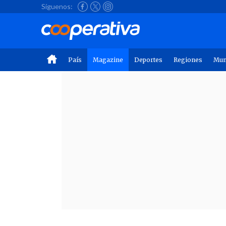
Síguenos:
País
Magazine
Deportes
Regiones
Mu