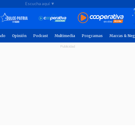
Escucha aquí ▼
ndo
Opinión
Podcast
Multimedia
Programas
Marcas & Neg