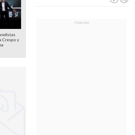
anelistas
 a Crespo y
ma