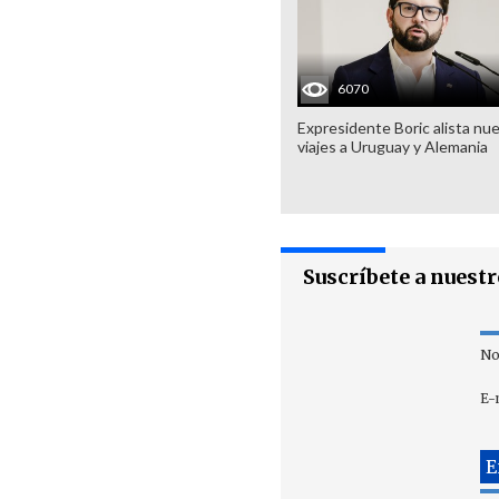
6070
Expresidente Boric alista nu
viajes a Uruguay y Alemania
Suscríbete a nuest
No
E-