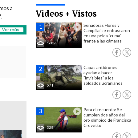
amos a
Videos + Vistos
".
Senadoras Flores y
Campillai se enfrascaron
en una pelea "cuma"
frente a las cámaras
1689
Capas antidrones
ayudan a hacer
"invisibles" a los
soldados ucranianos
571
Para el recuerdo: Se
cumplen dos años del
oro olímpico de Francisca
Crovetto
328