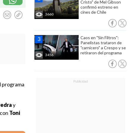
Cristo" de Mel Gibson
confirmó estreno en
cines de Chile
3660
Caos en "Sin Filtros":
Panelistas trataron de
"carnicero" a Crespo y se
retiraron del programa
3456
el programa
vedra
y
ó con
Toni