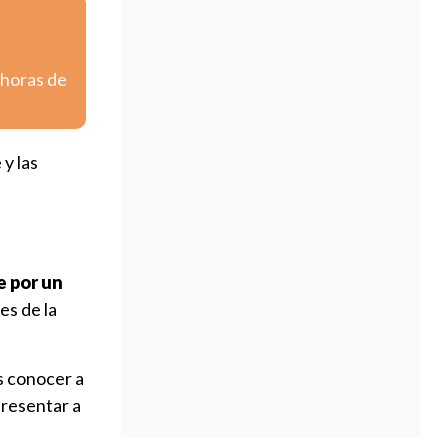
 horas de
 y las
 por un
es de la
s conocer a
presentar a