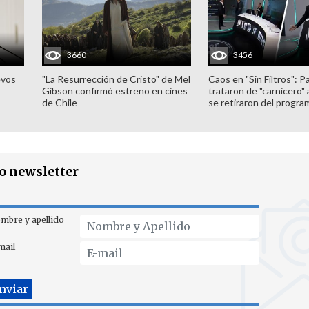
3660
3456
evos
"La Resurrección de Cristo" de Mel
Caos en "Sin Filtros": P
Gibson confirmó estreno en cines
trataron de "carnicero"
de Chile
se retiraron del progra
ro newsletter
mbre y apellido
mail