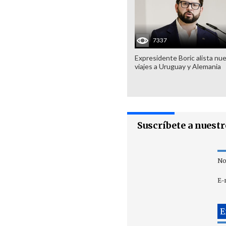
7337
Expresidente Boric alista nu
viajes a Uruguay y Alemania
Suscríbete a nuest
No
E-