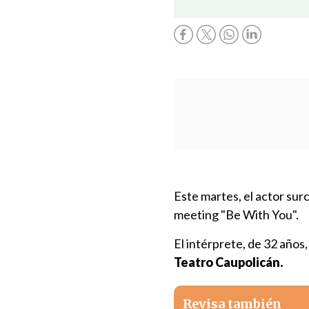
Este martes, el actor su
meeting "Be With You".
El intérprete, de 32 años
Teatro Caupolicán.
Revisa también