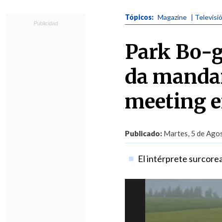
Tópicos:
Magazine
| Televisi
Park Bo-gu
da mandar
meeting e
Publicado:
Martes, 5 de Agos
El intérprete surcorea