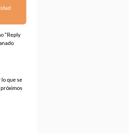
cidad
mo "Reply
ganado
r lo que se
s próximos