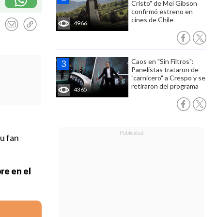
Cristo" de Mel Gibson
confirmó estreno en
cines de Chile
4966
Caos en "Sin Filtros":
Panelistas trataron de
"carnicero" a Crespo y se
retiraron del programa
4365
u fan
re en el