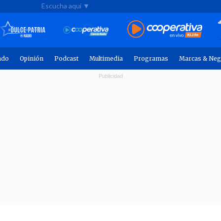
Escucha aquí ▼
ndo
Opinión
Podcast
Multimedia
Programas
Marcas & Neg