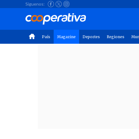
Síguenos:
País
Magazine
Deportes
Regiones
Mu