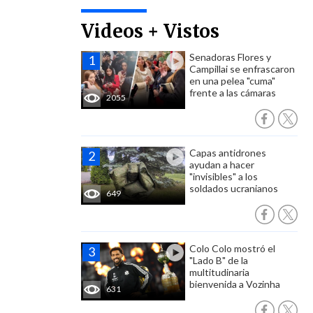
Videos + Vistos
Senadoras Flores y
Campillai se enfrascaron
en una pelea "cuma"
frente a las cámaras
2055
Capas antidrones
ayudan a hacer
"invisibles" a los
soldados ucranianos
649
Colo Colo mostró el
"Lado B" de la
multitudinaria
bienvenida a Vozinha
631