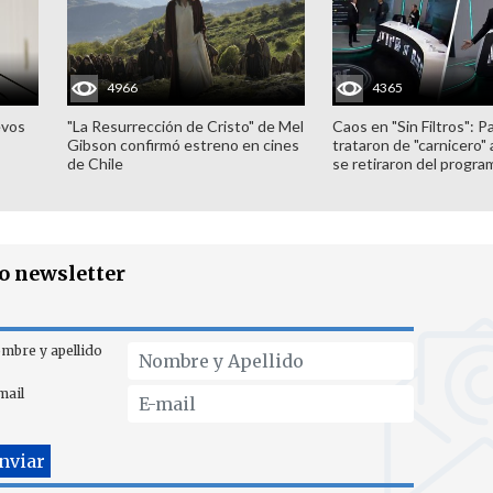
4966
4365
evos
"La Resurrección de Cristo" de Mel
Caos en "Sin Filtros": P
Gibson confirmó estreno en cines
trataron de "carnicero"
de Chile
se retiraron del progra
ro newsletter
mbre y apellido
mail