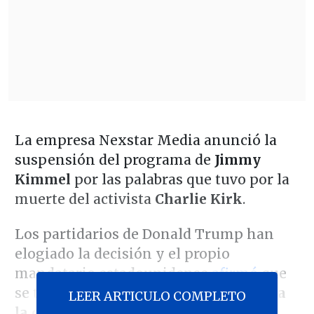
La empresa Nexstar Media anunció la
suspensión del programa de
Jimmy
Kimmel
por las palabras que tuvo por la
muerte del activista
Charlie Kirk
.
Los partidarios de Donald Trump han
elogiado la decisión y el propio
mandatario estadounidense
afirmó
que
se tratan de
buenas noticias y felicitó a
LEER ARTICULO COMPLETO
la cadena ABC por la decisión
.