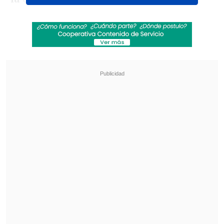
Revisa también
Revelan video clave sobre el accidente de
José Antonio Neme en Las Condes
"Heated Rivalry" suma a dos nuevos
protagonistas: cuándo se estrena su segunda
temporada
¿Qué dijo Jimmy Kimmel sobre
la muerte de Charlie Kirk?
"La pandilla MAGA trató
desesperadamente de tildar a este
muchacho (Tyler Robinson) que asesinó
a Charlie Kirk de
cualquier cosa menos