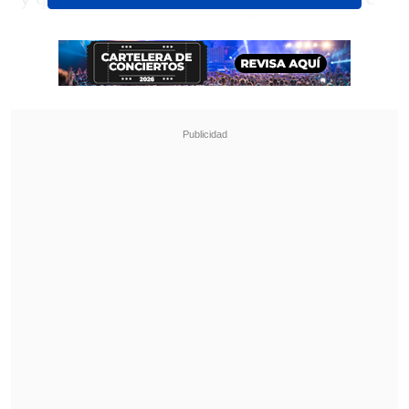
a través de plataformas digitales
.
Revisa también
Revelan video clave sobre el accidente de
José Antonio Neme en Las Condes
"Heated Rivalry" suma a dos nuevos
protagonistas: cuándo se estrena su segunda
temporada
"El programa cumplió con su objetivo
estratégico de amplificar, expandir y
profundizar en las diversas historias que
articulan a '¿Volverías con tu ex? 2'",
complementó Mega.