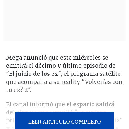
Mega anunció que este miércoles se
emitirá el décimo y último episodio de
"El juicio de los ex"
, el programa satélite
que acompaña a su reality "Volverías con
tu ex? 2".
El canal informó que
el espacio saldrá
del aire
ya que cumplió "su exitoso
primer ciclo de 10 capítulos en tv abierta"
LEER ARTICULO COMPLETO
y que ahora
continuará próximamente