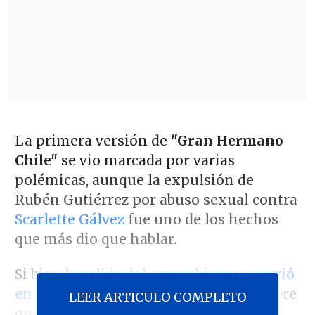
La primera versión de
"Gran Hermano
Chile"
se vio marcada por varias
polémicas, aunque la expulsión de
Rubén Gutiérrez por abuso sexual contra
Scarlette Gálvez
fue uno de los hechos
que más dio que hablar.
Si bien
la salida del excarabinero ocurrió
en septiembre
, fue a inicios de diciembre
LEER ARTICULO COMPLETO
que
Ignacia Michelson
, exparticipante