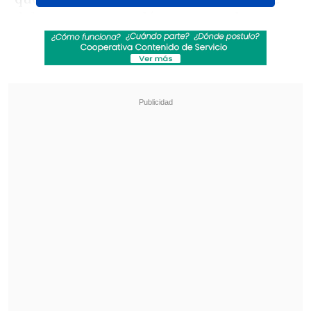
del programa,
reveló que no era la
primera vez que el oriundo de Yungay
trataba de sobrepasarse
con una de las
jugadoras, ya que una noche intentó
colarse en la cama de Cony Capelli
mientras esta estaba medicada.
Revisa también
Karol G incluirá colaboraciones con Bruno
Mars y Drake en su nuevo disco
"Pidió perdón de rodillas": Revelan
desgarradores testimonios sobre las últimas
horas de Liam Payne
"Él se pasaba de manos siempre con