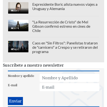
Expresidente Boric alista nuevos viajes a
Uruguay y Alemania
6085
"La Resurrección de Cristo" de Mel
Gibson confirmó estreno en cines de
3674
Chile
Caos en "Sin Filtros": Panelistas trataron
de "carnicero" a Crespo y se retiraron del
3460
programa
"Fue verdad que Cony estaba con un
medicamento y
vi que Rubén había
Suscríbete a nuestro newsletter
llegado al dormitorio a acostarse con
ella"
, partió contando la finalista del
Nombre y apellido
reality show.
E-mail
Sin embargo, la técnico en enfermería
aclaró que en esa ocasión "no lo vi con la
intención de que le iba a hacer algo a