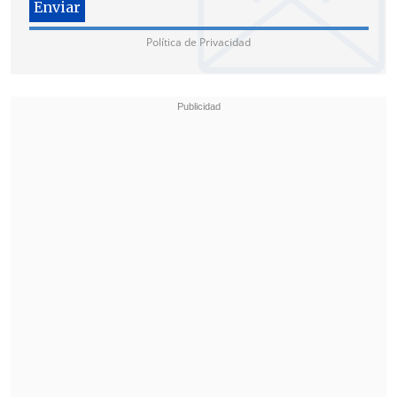
Política de Privacidad
¿Cuál fue la nueva reacción de
Michelle Carvalho ante los
insultos?
Mediante su cuenta de Instagram,
Michelle Carvalho
publicó una foto
junto a un directo mensaje a Antonia y
Yuyuniz.
"Anoche me dijeron 'fea c...'",
introdujo la
chica reality, y agregó
"pero yo me
pregunto... ¿Realmente podrán?
¿La