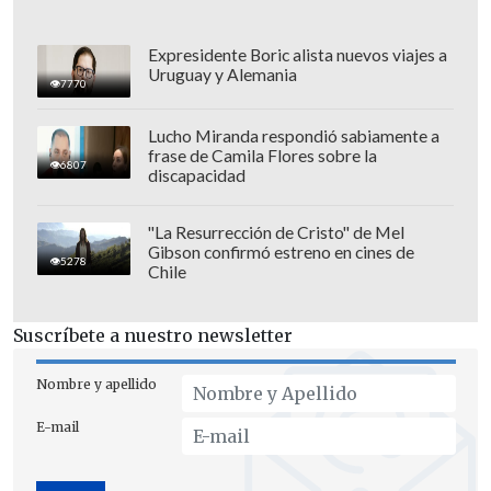
tu hija",
espetó Michelle, quien
trató de
mitómanas
a ambas familiares.
Expresidente Boric alista nuevos viajes a
Uruguay y Alemania
7770
Entones, Navas intercedió:
"Con mi hija
no te metas",
antes de que Antonia
Lucho Miranda respondió sabiamente a
frase de Camila Flores sobre la
apareciera abruptamente en la escena,
6807
discapacidad
para retirarse y seguir con las ofensas.
""¡Mentirosa, estúpida, fea cu...! ¡Me la
"La Resurrección de Cristo" de Mel
Gibson confirmó estreno en cines de
paso por el p...!",
exclamó la joven.
5278
Chile
Suscríbete a nuestro newsletter
Nombre y apellido
E-mail