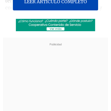
terminó mutando la discusión que
LEER ARTICULO COMPLETO
comenzó en el sótano con la brasileña y
Yuyuniz Navas, y a la que
posteriormente
se unió agresivamente
su hija
para defenderla.
Revisa también
José Antonio Neme protagonizó colisión en
Las Condes
Remezón en "Hay que decirlo": Gissella
Gallardo y Manu González fueron
desvinculados