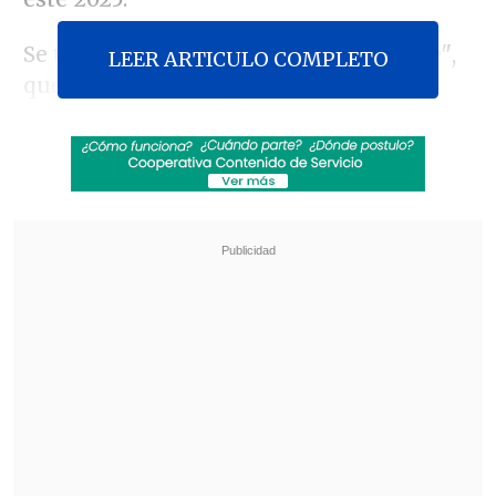
Se trata de
"El Mejor Maestro de Chile"
,
LEER ARTICULO COMPLETO
que se emitirá durante el segundo
semestre a través de
TV+
y que -detalla
su producción- busca "celebrar el oficio,
destacar el profesionalismo y visibilizar
el rol esencial que cumplen maestras y
maestros en la construcción de un mejor
país para vivir".
Revisa también
Fito Páez reflexiona sobre su carrera en nuevo
documental de Netflix
Biopic "Michael" tendrá una segunda parte
que comenzará a grabarse en 2027