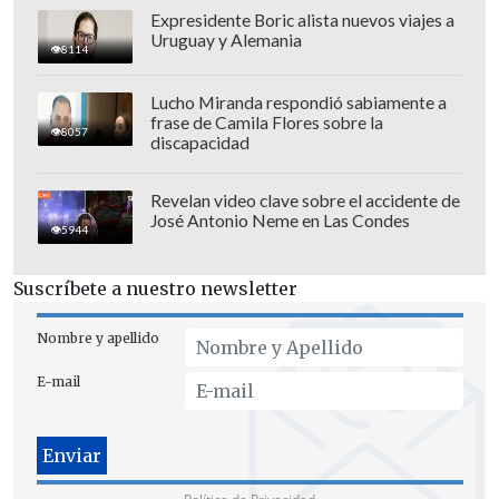
Expresidente Boric alista nuevos viajes a
Uruguay y Alemania
8114
¿Marge murió realmente?
Lucho Miranda respondió sabiamente a
frase de Camila Flores sobre la
Si bien, el sombrío final causó revuelo
8057
discapacidad
entre el público,
Entertainment Weekly
señaló que la muerte de Marge no sería
Revelan video clave sobre el accidente de
José Antonio Neme en Las Condes
definitiva ya que
ocurre fuera de la línea
5944
temporal de los eventos de la serie
y,
como bien saben los seguidores, solo
Suscríbete a nuestro newsletter
explora futuros alternativos de los
Nombre y apellido
personajes.
E-mail
De momento, queda ver qué prepararán
los guionistas para las siguientes
temporadas de "Los Simpson", cuya
historia
fue renovada hasta la