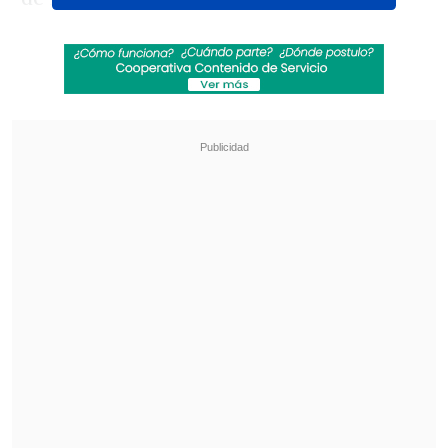
Revisa también
Sinaka tras su gira por Europa: "A veces los
chilenos nos sentimos inferiores"
Antonio Vodanovic descarta volver a la
televisión: "Creo que mi tiempo pasó"
Las emotivas escenas incluyeron un
vistazo al epitafio, algunos recuerdos e
incluso un emotivo momento donde
la
esposa de Homero está en el cielo con
Ringo Starr.