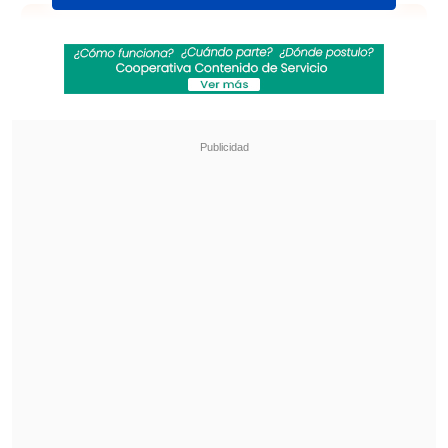
Revisa también
Revelan video clave sobre el accidente de
José Antonio Neme en Las Condes
"Heated Rivalry" suma a dos nuevos
protagonistas: cuándo se estrena su segunda
temporada
Además, para la temporada 5 no estará
como showrunner
Sera Gamble
(que ha
dirigido la serie durante sus primeras
cuatro temporadas) y los productores
ejecutivos Michael Foley y Justin W. Lo
asumirán el cargo.
"You" debutó en 2018 en el canal Lifetime