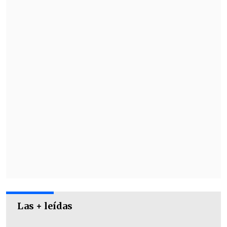
con la historia de
Joe Goldberg
, gerente
de una librería y asesino en serie que se
enamora y desarrolla una obsesión
extrema. Al año siguiente fue adquirida
por Netflix.
Las + leídas