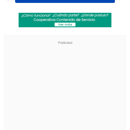
del Muro"
María José Quiroz, Christian
Henríquez y Kurt Carrera
(que también
estarán en "El Club de la Comedia").
Revisa también
Revelan video clave sobre el accidente de
José Antonio Neme en Las Condes
"Heated Rivalry" suma a dos nuevos
protagonistas: cuándo se estrena su segunda
temporada
Además el canal anunció que el espacio
se emitirá
100% en vivo
desde sus
estudios en Machasa.