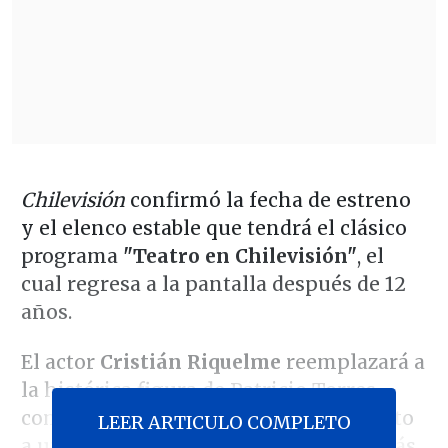
Chilevisión
confirmó la fecha de estreno
y el elenco estable que tendrá el clásico
programa
"Teatro en Chilevisión"
, el
cual regresa a la pantalla después de 12
años.
El actor
Cristián Riquelme
reemplazará a
la histórica figura de Patricio Torres
como el rostro ancla del programa junto
LEER ARTICULO COMPLETO
a un elenco integrado por los ex "Detrás