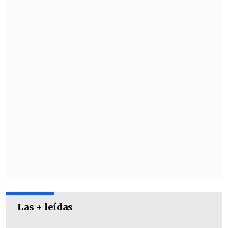
La fecha de estreno para "Teatro en
Chilevisión" quedó fijada para el
próximo
sábado 7 de marzo en horario
prime
.
Las + leídas