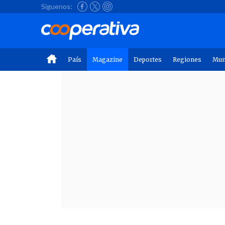
Síguenos:
País
Magazine
Deportes
Regiones
Mu