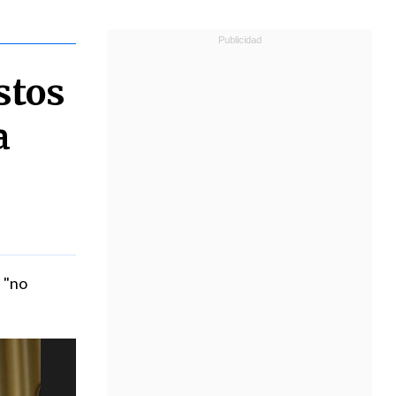
stos
a
 "no