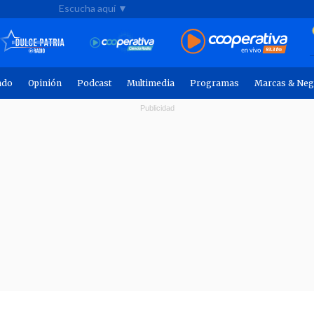
Escucha aquí ▼
ndo
Opinión
Podcast
Multimedia
Programas
Marcas & Neg