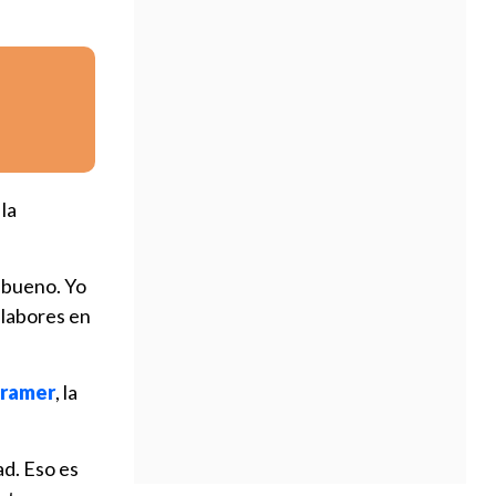
la
 bueno. Yo
 labores en
Kramer
, la
ad. Eso es