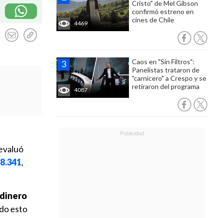
Cristo" de Mel Gibson
confirmó estreno en
cines de Chile
4469
Caos en "Sin Filtros":
Panelistas trataron de
"carnicero" a Crespo y se
retiraron del programa
4087
 evaluó
8.341
,
 dinero
do esto