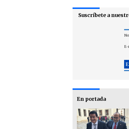
Suscríbete a nuest
No
E-
En portada