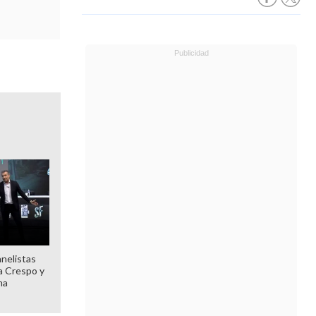
anelistas
 a Crespo y
ma