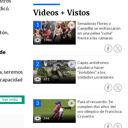
estros
ndicó.
Videos + Vistos
Senadoras Flores y
Campillai se enfrascaron
tón,
en una pelea "cuma"
frente a las cámaras
1989
 de
Capas antidrones
ayudan a hacer
ta, seremos
"invisibles" a los
soldados ucranianos
a capacidad
631
Para el recuerdo: Se
cumplen dos años del
oro olímpico de Francisca
Crovetto
341