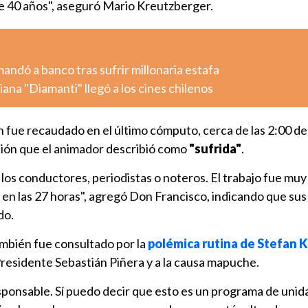
 40 años", aseguró Mario Kreutzberger.
dó a banco tras sufrir millonaria estafa
iana "Diamanti" llegó a los cines chilenos
n fue recaudado en el último cómputo, cerca de las 2:00 de 
ión que el animador describió como
"sufrida"
.
los conductores, periodistas o noteros. El trabajo fue muy
en las 27 horas", agregó Don Francisco, indicando que sus
do.
ambién fue consultado por la
polémica rutina de Stefan 
 Presidente Sebastián Piñera y a la causa mapuche.
sponsable. Sí puedo decir que esto es un programa de unid