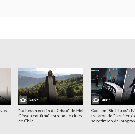
4469
4087
evos
"La Resurrección de Cristo" de Mel
Caos en "Sin Filtros": P
Gibson confirmó estreno en cines
trataron de "carnicero"
de Chile
se retiraron del progra