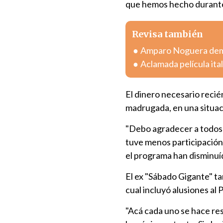
que hemos hecho durante
Revisa también
Amparo Noguera deman
Aclamada película ital
El dinero necesario recié
madrugada, en una situac
"Debo agradecer a todos 
tuve menos participación 
el programa han disminuí
El ex "Sábado Gigante" t
cual incluyó alusiones al
"Acá cada uno se hace re