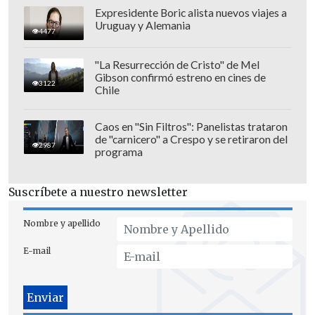
en redes sociales. Mientras algunos
Expresidente Boric alista nuevos viajes a
celebraron este
sincretismo
Uruguay y Alemania
4477
gastronómico
, otros optaron por
mantener cada plato en su formato
"La Resurrección de Cristo" de Mel
Gibson confirmó estreno en cines de
original.
3122
Chile
Caos en "Sin Filtros": Panelistas trataron
de "carnicero" a Crespo y se retiraron del
2987
programa
Suscríbete a nuestro newsletter
Nombre y apellido
E-mail