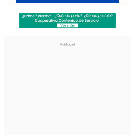
Revisa también
"Pidió perdón de rodillas": Revelan
desgarradores testimonios sobre las últimas
horas de Liam Payne
El duro cruce entre Viviana Nunes y José
Antonio Neme tras el Miss Universo Chile
"Arepas de pino, una fusión que no te
puedes perder,
dos culturas en un sólo
plato
. Guarda la receta porque te va a
encantar", comentó la mujer en el video,
donde mostró la preparación paso a paso.
El resultado mantuvo el clásico relleno
de pino —con vacuno, cebolla, aceituna y