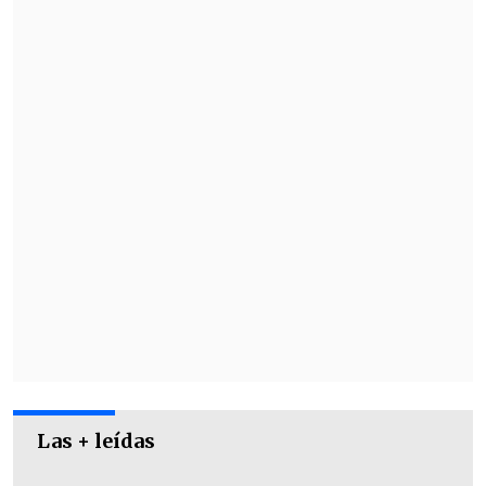
pasas—, pero en lugar de la masa
horneada de la empanada, se utilizó la
base de maíz típica de las arepas.
Las + leídas
Sin embargo, la propuesta generó debate