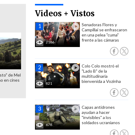
Videos + Vistos
Senadoras Flores y
Campillai se enfrascaron
en una pelea "cuma"
frente a las cámaras
2186
Colo Colo mostró el
"Lado B" de la
sto" de Mel
multitudinaria
o en cines
bienvenida a Vozinha
821
Capas antidrones
ayudan a hacer
"invisibles" a los
soldados ucranianos
678