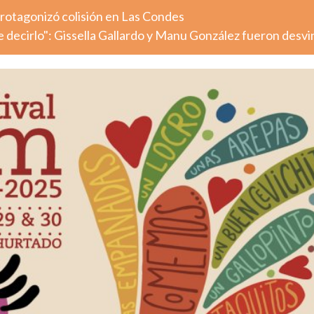
otagonizó colisión en Las Condes
decirlo": Gissella Gallardo y Manu González fueron desv