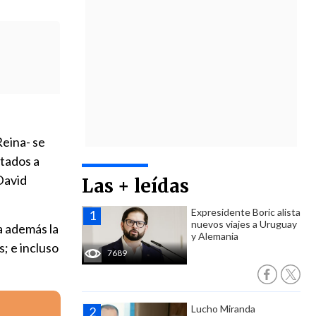
Reina- se
itados a
David
Las + leídas
Expresidente Boric alista
nuevos viajes a Uruguay
a además la
y Alemania
; e incluso
7689
Lucho Miranda