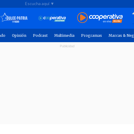
Escucha aquí ▼
ndo
Opinión
Podcast
Multimedia
Programas
Marcas & Neg