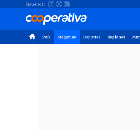
Síguenos:
País
Magazine
Deportes
Regiones
Mu