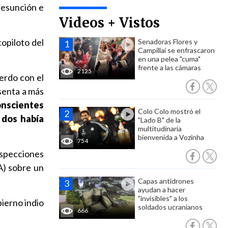
resunción e
Videos + Vistos
copiloto del
Senadoras Flores y
Campillai se enfrascaron
en una pelea "cuma"
frente a las cámaras
2125
uerdo con el
senta a más
conscientes
Colo Colo mostró el
 dos había
"Lado B" de la
multitudinaria
bienvenida a Vozinha
754
inspecciones
A) sobre un
Capas antidrones
ayudan a hacer
"invisibles" a los
ierno indio
soldados ucranianos
666