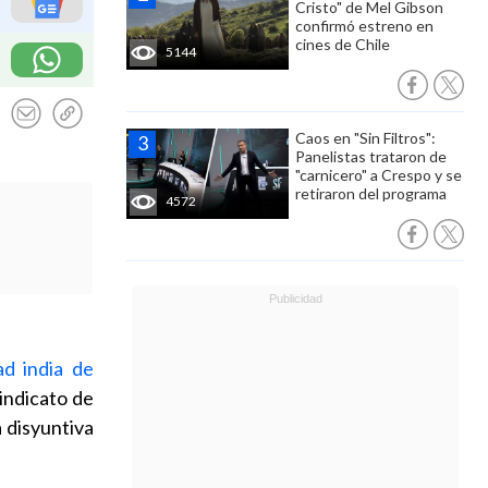
Cristo" de Mel Gibson
confirmó estreno en
cines de Chile
5144
Caos en "Sin Filtros":
Panelistas trataron de
"carnicero" a Crespo y se
retiraron del programa
4572
ad india de
 sindicato de
a disyuntiva