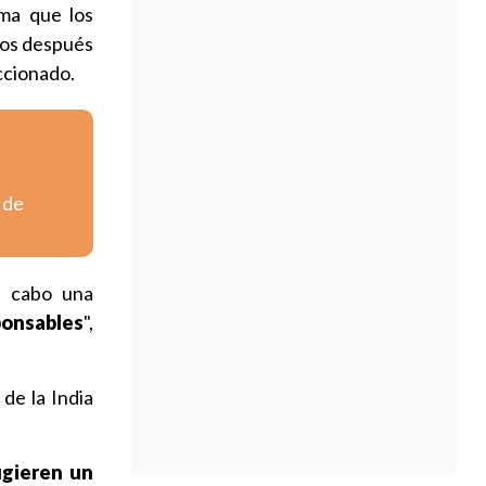
rma que los
dos después
ccionado.
 de
a cabo una
ponsables
",
de la India
ugieren un