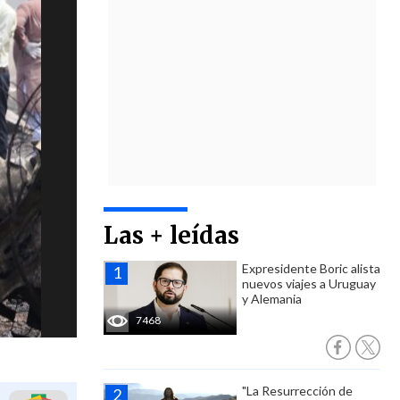
Las + leídas
Expresidente Boric alista
nuevos viajes a Uruguay
y Alemania
7468
"La Resurrección de