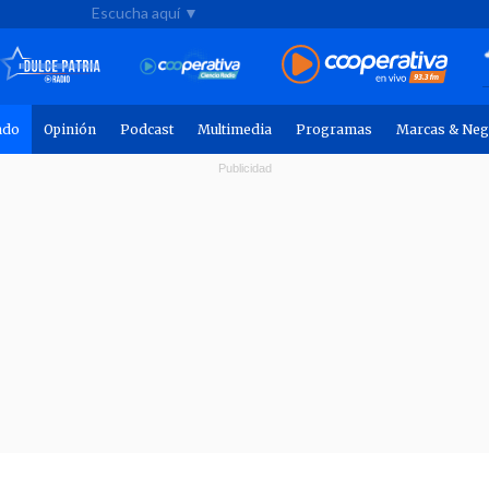
Escucha aquí ▼
ndo
Opinión
Podcast
Multimedia
Programas
Marcas & Neg