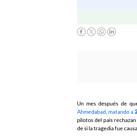
Un mes después de qu
Ahmedabad, matando a
2
pilotos del país rechaza
de si la tragedia fue cau