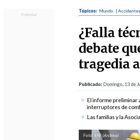
Tópicos:
Mundo
| Accidente
¿Falla té
debate que
tragedia a
Publicado:
Domingo, 13 de Ju
El informe preliminar 
interruptores de comb
Las familias y la Asoc
Foto:
EFE (Archivo)