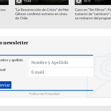
5144
4572
evos
"La Resurrección de Cristo" de Mel
Caos en "Sin Filtros": P
Gibson confirmó estreno en cines
trataron de "carnicero"
de Chile
se retiraron del progra
ro newsletter
mbre y apellido
mail
Política de Privacidad