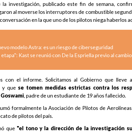
e la investigación, publicado este fin de semana, confi
garon al moverse los interruptores de combustible segun
conversación en la que uno de los pilotos niega haberlos a
uevo modelo Astra: es un riesgo de ciberseguridad
tapa": Kast se reunió con De la Espriella previo al cambio
s con el informe. Solicitamos al Gobierno que lleve 
va y que
se tomen medidas estrictas contra los res
l Goswami
, padre de un estudiante de 19 años fallecido.
umó formalmente la Asociación de Pilotos de Aerolíneas 
icato de pilotos del país.
rmó que
"el tono y la dirección de la investigación s