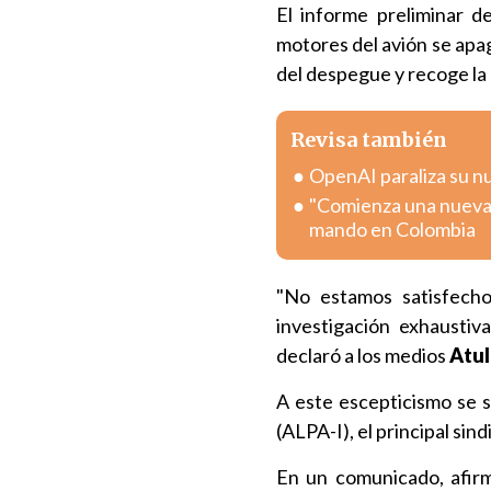
El informe preliminar d
motores del avión se apa
del despegue y recoge la 
Revisa también
OpenAI paraliza su n
"Comienza una nueva e
mando en Colombia
"No estamos satisfecho
investigación exhausti
declaró a los medios
Atu
A este escepticismo se s
(ALPA-I), el principal sind
En un comunicado, afi