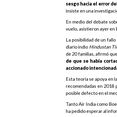
sesgo hacia el error del
insiste en una investigac
En medio del debate sobr
vuelo, asistieron ayer en
La posibilidad de un fall
diario indio
Hindustan Ti
de 20 familias, afirmó que
de que se había cortad
accionado intencionada
Esta teoría se apoya en l
recomendadas en 2018 po
posible defecto en el me
Tanto Air India como Boe
ha pedido esperar al infor