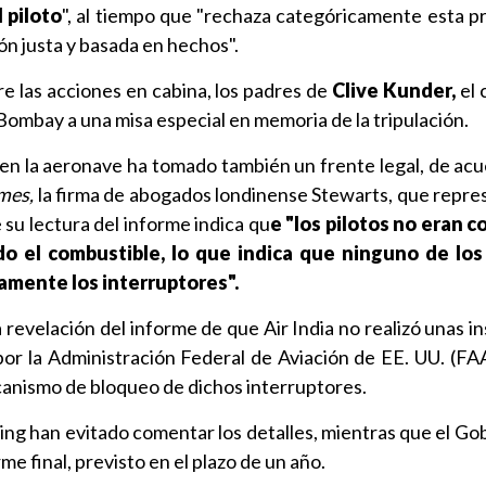
 piloto
", al tiempo que "rechaza categóricamente esta p
ión justa y basada en hechos".
e las acciones en cabina, los padres de
Clive Kunder,
el 
 Bombay a una misa especial en memoria de la tripulación.
o en la aeronave ha tomado también un frente legal, de ac
mes,
la firma de abogados londinense Stewarts, que repre
 su lectura del informe indica qu
e "los pilotos no eran 
o el combustible, lo que indica que ninguno de los
mente los interruptores".
a revelación del informe de que Air India no realizó unas 
r la Administración Federal de Aviación de EE. UU. (FA
canismo de bloqueo de dichos interruptores.
ing han evitado comentar los detalles, mientras que el Gob
me final, previsto en el plazo de un año.