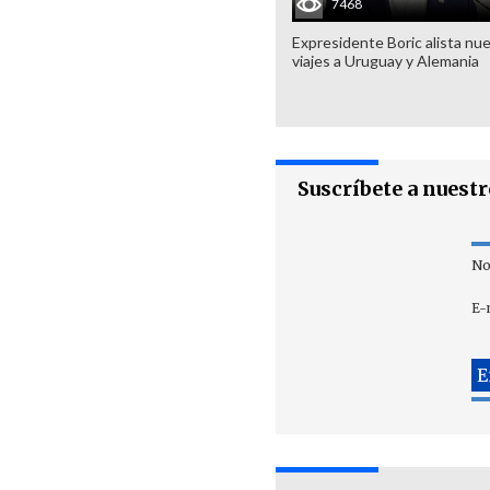
7468
Expresidente Boric alista nu
viajes a Uruguay y Alemania
Suscríbete a nuest
No
E-