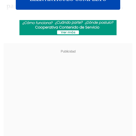
para movilizar nuestras instituciones,
nuestra voluntad colectiva y nuestros
recursos para actuar con rapidez y
decisión"
, dijo el director general de los
Centros para el Control y Prevención de
Enfermedades de África (CDC de África)
,
Jean Kaseya
, en una rueda de prensa
telemática.
Revisa también
El tifón Dolphin obligó a evacuar a más de
215.000 personas en Shanghái
Más de 4.300 personas han muerto en el
Líbano desde inicio de ofensiva israelí en
marzo