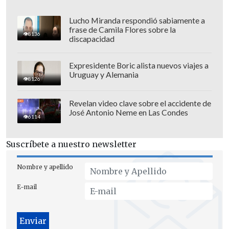
Lucho Miranda respondió sabiamente a
frase de Camila Flores sobre la
8136
discapacidad
Expresidente Boric alista nuevos viajes a
Uruguay y Alemania
8126
Revelan video clave sobre el accidente de
José Antonio Neme en Las Condes
6114
Suscríbete a nuestro newsletter
Más de 15.000 infectados este año
Nombre y apellido
En lo que va de 2024, el continente ha
registrado
más de 15.000 contagios
y
461
E-mail
muertes
por esta infección en
18 países
diferentes.