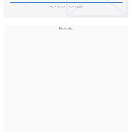
Política de Privacidad
Los CDC de África ya advirtieron el
jueves pasado del rápido ritmo de
propagación de la enfermedad y
avanzaron su intención de declarar la
emergencia de alcance continental, su