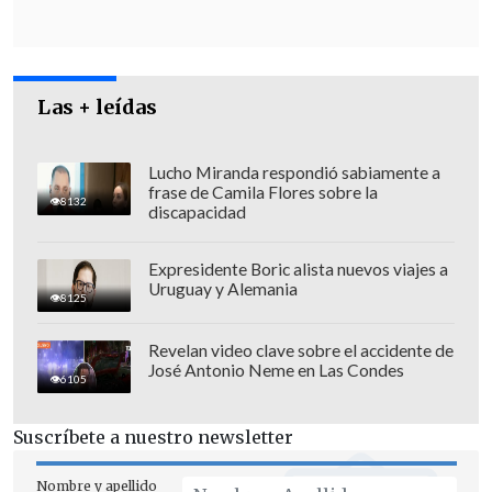
Las + leídas
Lucho Miranda respondió sabiamente a
frase de Camila Flores sobre la
8132
discapacidad
Expresidente Boric alista nuevos viajes a
Uruguay y Alemania
8125
"Todos somos el pueblo"
, ha dicho
Revelan video clave sobre el accidente de
José Antonio Neme en Las Condes
Merkel con lo que incluye a los varios
6105
millones de musulmanes que viven en
Alemania.
Suscríbete a nuestro newsletter
Dresde, que es la sede de las
Nombre y apellido