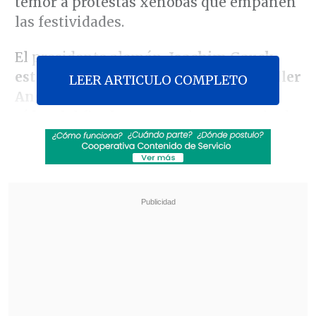
temor a protestas xenóbas que empañen
las festividades.
El presidente alemán,
Joachim Gauck,
estará en Dresde al igual que la canciller
LEER ARTICULO COMPLETO
Angela Merkel que, en su mensaje de
vídeo del fin de semana
, ha aprovechado
para
criticar la instrumenalización que
hace la ultraderecha del lema del
movimiento ciudadano que llevó a la
unidad del país en 1990
.
Revisa también
El tifón Dolphin obligó a evacuar a más de
215.000 personas en Shanghái
Más de 4.300 personas han muerto en el