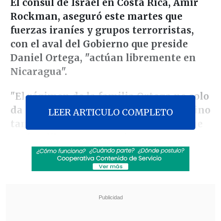
El cónsul de Israel en Costa Rica, Amir
Rockman, aseguró este martes que
fuerzas iraníes y grupos terrorristas,
con el aval del Gobierno que preside
Daniel Ortega, "actúan libremente en
Nicaragua".
"El
régimen de la familia Ortega no solo
da libre paso a los iraníes radicales, sino
LEER ARTICULO COMPLETO
también a otros grupos terroristas que
actúan libremente en tierra
nicaragüense y que no sabemos los fines
de sus acciones todavía, pero estamos
muy preocupados
", dijo el diplomático
israelí a la plataforma nicaragüense
Despacho 505
, que despacha desde el
exilio.