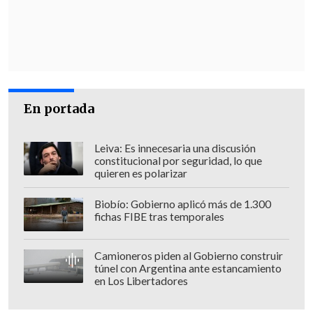
Nicaragua "no afecta mucho", aunque sí
los "afecta mucho cada vez que Irán tiene
más apoyo en el mundo. Esto nos afecta
claramente".
En portada
El diplomático relató además que la
embajadora de Israel en Costa Rica,
concurrente para Nicaragua, Michal Gur
Leiva: Es innecesaria una discusión
constitucional por seguridad, lo que
Aryeh, nunca fue acreditada por el
quieren es polarizar
Gobierno de Ortega.
Biobío: Gobierno aplicó más de 1.300
fichas FIBE tras temporales
"
Nosotros, la Cancillería de Israel,
cubrimos Nicaragua desde Costa Rica,
Camioneros piden al Gobierno construir
pero el Gobierno de Nicaragua se negó a
túnel con Argentina ante estancamiento
recibir a la embajadora. El cónsul
en Los Libertadores
honorario que teníamos perdió su