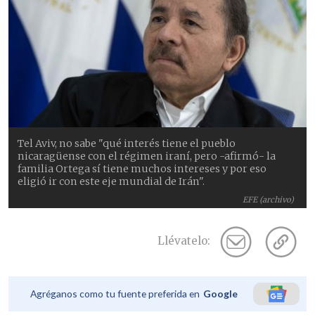
Tel Aviv, no sabe "qué interés tiene el pueblo
nicaragüense con el régimen iraní, pero -afirmó- la
familia Ortega sí tiene muchos intereses y por eso
eligió ir con este eje mundial de Irán".
EFE (archivo)
Llévatelo:
Agréganos como tu fuente preferida en
Google