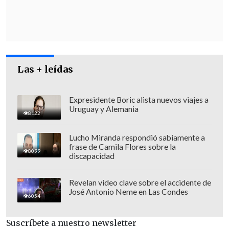
Las + leídas
Expresidente Boric alista nuevos viajes a
Uruguay y Alemania
8122
"
Es difícil expresar el honor que
Lucho Miranda respondió sabiamente a
frase de Camila Flores sobre la
significa para mí ser parte del equipo
8099
discapacidad
que lideras y del gobierno del
presidente Javier Milei
. En este
Revelan video clave sobre el accidente de
José Antonio Neme en Las Condes
momento, no hay nada más importante
6054
en mi vida que aportar, aunque sea un
grano de arena", manifestó Daza tras ser
Suscríbete a nuestro newsletter