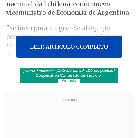
nacionalidad chilena, como nuevo
viceministro de Economía de Argentina
.
"Se incorpora un grande al equipo
económico como secretario de Política
Económica: Bienvenido José Luis Daza!",
LEER ARTICULO COMPLETO
anunció el
ministro de Economía
argentino, Luis Caputo
, a través de la red
social X.
Revisa también
El tifón Dolphin obligó a evacuar a más de
215.000 personas en Shanghái
Más de 4.300 personas han muerto en el
Líbano desde inicio de ofensiva israelí en
marzo