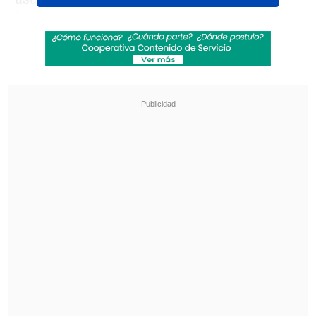
heladería, y
fingió ser un cliente más.
Revisa también
Netanyahu rechaza plan de Trump que
contempla desarme de Hamás y repliegue de
Israel en Gaza
El papa urgió a Ucrania y Rusia a que detengan
los ataques a objetivos civiles
Sin embargo, al cabo de unos segundos
se dirigió al otro lado del mostrador, se
disculpó con la trabajadora y procedió a
sacar dinero de la caja registradora.
"Perdóname, pero te tengo que robar"
,
le dijo.