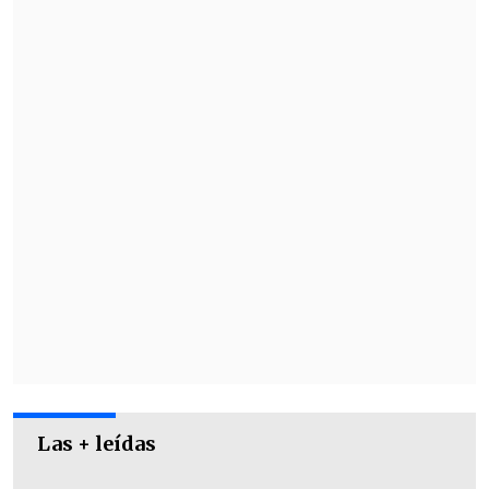
Pese a que la mujer permaneció inmóvil
en su silla, el delincuente continuó
hablándole sin violencia y ni armas, e
incluso
le ofreció un vaso de agua
, dando
la sensación de un robo
sorprendentemente "cordial".
Las + leídas