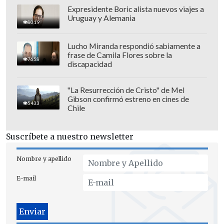
Expresidente Boric alista nuevos viajes a
Uruguay y Alemania
8019
Posteriormente,
el hombre salió
Lucho Miranda respondió sabiamente a
frase de Camila Flores sobre la
caminando del local
y hasta la fecha no
7658
discapacidad
ha sido identificado por las autoridades.
"La Resurrección de Cristo" de Mel
Gibson confirmó estreno en cines de
5433
Chile
Suscríbete a nuestro newsletter
Nombre y apellido
E-mail