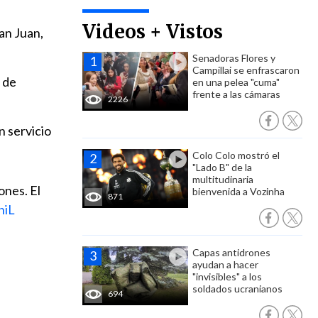
Videos + Vistos
an Juan,
Senadoras Flores y
Campillai se enfrascaron
 de
en una pelea "cuma"
frente a las cámaras
2226
n servicio
Colo Colo mostró el
"Lado B" de la
multitudinaria
ones. El
bienvenida a Vozinha
871
niL
Capas antidrones
ayudan a hacer
"invisibles" a los
soldados ucranianos
694