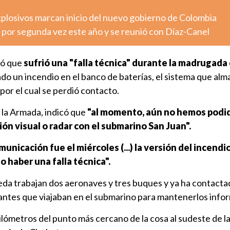
xplosivos marcan inicio del nuevo gobierno de Colombia
 por segunda vez este año y se reunió con Díaz-Canel
có que
sufrió una "falla técnica" durante la madrugada 
ado un incendio en el banco de baterías, el sistema que alm
por el cual se perdió contacto.
 la Armada, indicó que
"al momento, aún no hemos podi
n visual o radar con el submarino San Juan".
municación fue el miércoles (...) la versión del incendi
o haber una falla técnica".
eda trabajan dos aeronaves y tres buques y ya ha contacta
ulantes que viajaban en el submarino para mantenerlos inf
ilómetros del punto más cercano de la cosa al sudeste de l