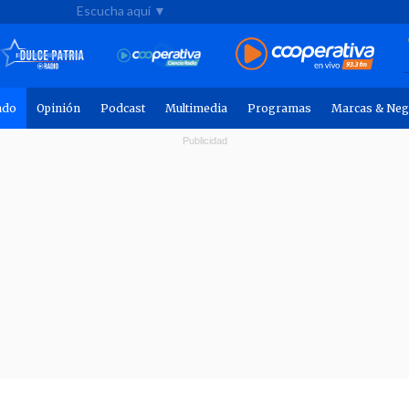
Escucha aquí ▼
ndo
Opinión
Podcast
Multimedia
Programas
Marcas & Neg