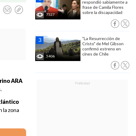
respondió sabiamente a
frase de Camila Flores
sobre la discapacidad
7527
"La Resurrección de
Cristo" de Mel Gibson
confirmó estreno en
cines de Chile
5406
arino ARA
.
tlántico
n la zona