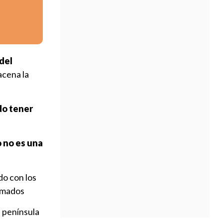
del
acena la
do tener
o no es una
do con los
ormados
a península