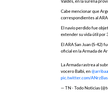
Valdés, en la sureña prov
Cabe mencionar que Arge
correspondientes al ARA 
El navío perdido fue obje
extender su vida útil por
El ARA San Juan (S-42) fu
oficial en la Armada de 
La Armada rastrea al sub
vocero Balbi, en
@arriba
pic.twitter.com/ANrzBa
— TN - Todo Noticias (@t