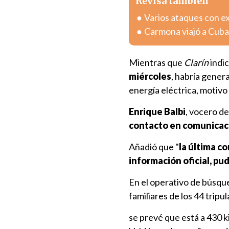
Revisa también
Varios ataques con e
Carmona viajó a Cuba
Mientras que
Clarín
indi
miércoles
, habría gener
energía eléctrica, motivo 
Enrique Balbi
, vocero de
contacto en comunicació
Añadió que "
la última co
información oficial, pud
En el operativo de búsqu
familiares de los 44 trip
se prevé que está a 430 k