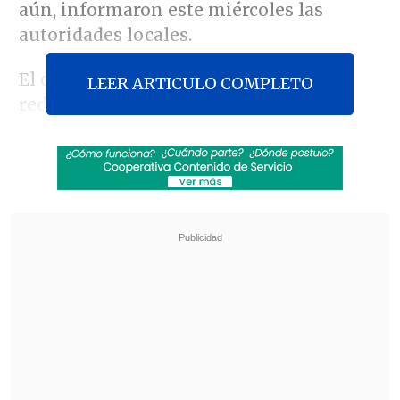
aún, informaron este miércoles las
autoridades locales.
El consejo nacional de gestión y
LEER ARTICULO COMPLETO
reducción de riesgos de desastres
(NDRRMC, en sus siglas en inglés) indicó
en un boletín que Trami, conocida como
Kristina en Filipinas
y la undécima
tormenta tropical registrada este año,
tocará tierra en el norte esta noche o
mañana con vientos sostenidos de
85
kilómetros por hora
(km/h) y
ráfagas
de hasta 105 km/h
.
Revisa también
Varios ataques con explosivos marcan inicio