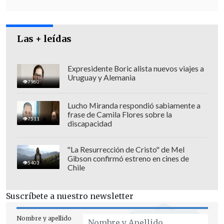
los primeros efectos de la tormenta, que
se acerca por el océano Pacífico y que ya
Las + leídas
ha provocado inundaciones y
corrimientos de tierra.
Expresidente Boric alista nuevos viajes a
Uruguay y Alemania
7980
Lucho Miranda respondió sabiamente a
frase de Camila Flores sobre la
7511
discapacidad
"La Resurrección de Cristo" de Mel
Gibson confirmó estreno en cines de
5403
Chile
Suscríbete a nuestro newsletter
Nombre y apellido