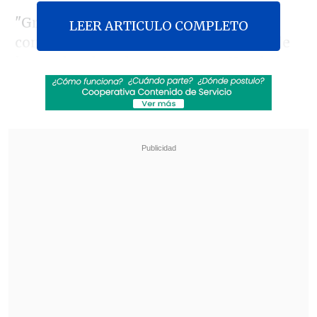
"Gracias a la mediación del mando del
LEER ARTICULO COMPLETO
contingente ruso de mantenimiento de
la paz desplegado en Nagorno Karabaj, se
llegó a un acuerdo sobre el cese total de
las hostilidades a partir de las 13:00 horas
(06.00 hora chilena) del 20 de septiembre
de 2023", indicó el Centro de Información
karabají en un comunicado.
Revisa también
Tailandia: Adolescente mató a sus abuelos y
protagonizó tiroteo en su escuela
Aliados de Putin buscan excluir de las
elecciones a partido contrario a la guerra