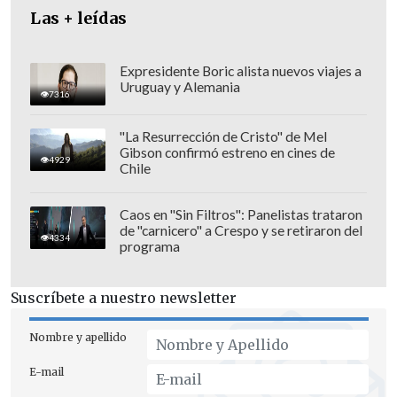
Las + leídas
las autoridades de Bakú y de Nagorno
Karabaj en la localidad de Yevlaj el 21 de
septiembre y "en las reuniones
Expresidente Boric alista nuevos viajes a
Uruguay y Alemania
posteriores".
7316
"La Resurrección de Cristo" de Mel
Gibson confirmó estreno en cines de
4929
Chile
Caos en "Sin Filtros": Panelistas trataron
de "carnicero" a Crespo y se retiraron del
4334
programa
Suscríbete a nuestro newsletter
Nombre y apellido
E-mail