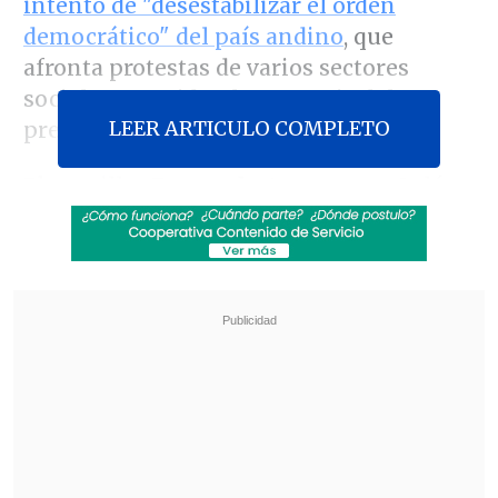
intento de "desestabilizar el orden
democrático" del país andino
, que
afronta protestas de varios sectores
sociales que piden la renuncia del
LEER ARTICULO COMPLETO
presidente
Rodrigo Paz.
El canciller
Fernando Aramayo
señaló
en un comunicado difundido por el
Ministerio de Exteriores, que Bolivia
"expresa su
más profundo
agradecimiento"
a quienes "han hecho
llegar
su solidaridad, su respaldo
institucional y su firme defensa del
orden constitucional y democrático de
Bolivia"
.