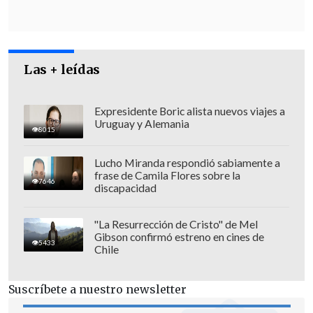
Argentina,
Chile, Costa Rica, Ecuador,
Guatemala, Panamá, Paraguay y Perú
rechazaron, en un comunicado conjunto,
Las + leídas
"toda acción orientada a desestabilizar el
orden democrático" en Bolivia.
Expresidente Boric alista nuevos viajes a
Uruguay y Alemania
8015
Lucho Miranda respondió sabiamente a
frase de Camila Flores sobre la
7646
discapacidad
"La Resurrección de Cristo" de Mel
Gibson confirmó estreno en cines de
5433
Chile
Suscríbete a nuestro newsletter