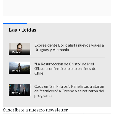
La Paz.
Las + leídas
Expresidente Boric alista nuevos viajes a
Uruguay y Alemania
7228
"La Resurrección de Cristo" de Mel
Gibson confirmó estreno en cines de
4763
Chile
Caos en "Sin Filtros": Panelistas trataron
de "carnicero" a Crespo y se retiraron del
"Lucho (Arce) quiere refundar el partido
4219
programa
para derechizarlo"
, comentó el exjefe de
Estado en su intervención.
Suscríbete a nuestro newsletter