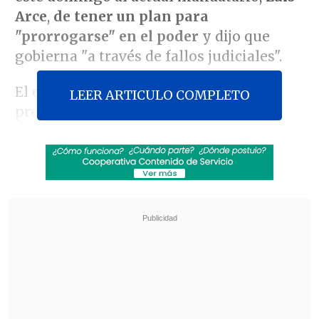
Arce
,
de tener un plan para
"prorrogarse" en el poder
y dijo que
gobierna "a través de fallos judiciales".
El exmandatario afirmó que el
LEER ARTICULO COMPLETO
presidente actual
"ofreció a los
magistrados del Tribunal
Constitucional Plurinacional una
extensión de su mandato hasta el 2027"
para que lo ayuden.
Revisa también
El sistema sanitario de Cisjordania está al
borde del colapso por retención fiscal israelí
Crisis migratoria: Ceuta exige más presencia