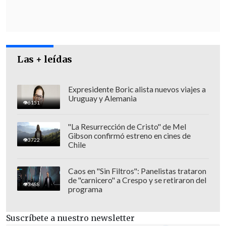
la Justicia y otra de seguridad nacional.
Las + leídas
Expresidente Boric alista nuevos viajes a
Uruguay y Alemania
6151
"La Resurrección de Cristo" de Mel
Gibson confirmó estreno en cines de
3722
Chile
Caos en "Sin Filtros": Panelistas trataron
de "carnicero" a Crespo y se retiraron del
3488
programa
Seguridad jurídica
Suscríbete a nuestro newsletter
Paz consideró necesario que estos