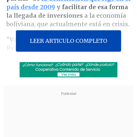
país desde 2009
y
facilitar de esa forma
la llegada de inversiones
a la economía
boliviana, que actualmente está en crisis.
"Vamos a crear la Comisión de la
LEER ARTICULO COMPLETO
Reforma de la Constitución y esto será
una comisión abierta para que todos
puedan participar desde sus sectores,
sus regiones",
anunció dentro de las
conclusiones del 'Gran encuentro
nacional' organizado por su Gobierno en
la ciudad central de Cochabamba.
Revisa también
Hiroshima recuerda los 81 años de la bomba