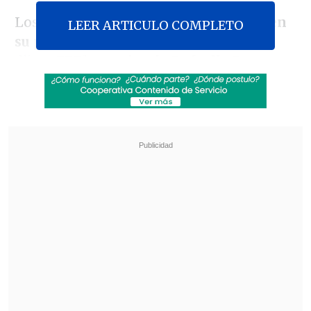
Los 44 detenidos en flagrante tenían
en
LEER ARTICULO COMPLETO
su posesión material sexual infantil
,
dijo a
EFE
la
comisaria Rafaella Parca
,
coordinadora general de Combate a los
Crímenes Cibernéticos de Abuso Sexual
Infantil de la Policía Federal.
Revisa también
El tifón Dolphin obligó a evacuar a más de
215.000 personas en Shanghái
Más de 4.300 personas han muerto en el
Líbano desde inicio de ofensiva israelí en
marzo