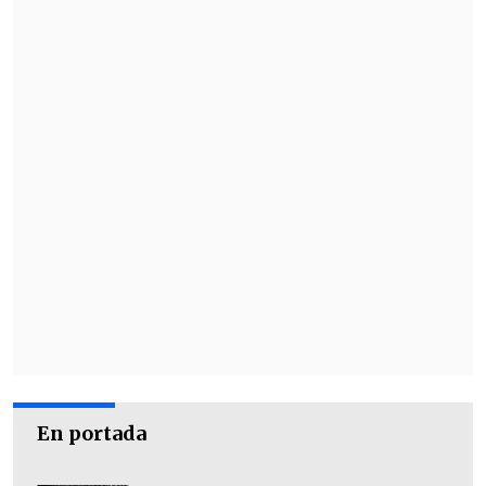
En el operativo brasileño, participaron
746 agentes de la Policía Federal
y de las
policías civiles regionales de todos los
estados del país.
En portada