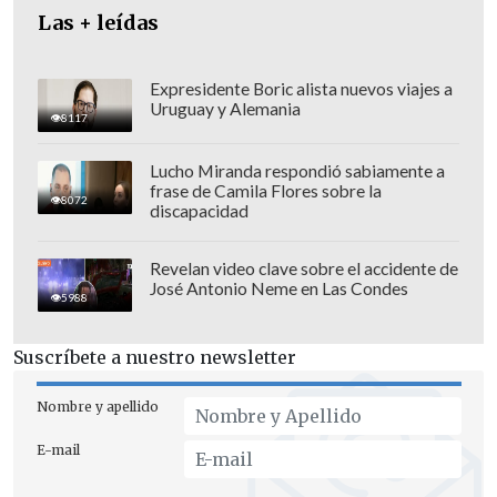
Las + leídas
Expresidente Boric alista nuevos viajes a
Uruguay y Alemania
8117
Lucho Miranda respondió sabiamente a
frase de Camila Flores sobre la
8072
discapacidad
Revelan video clave sobre el accidente de
José Antonio Neme en Las Condes
Después de Brasil, el país con más
5988
mandatos judiciales de registro es
Argentina, con 68
órdenes
, país que
Suscríbete a nuestro newsletter
colaboró con Brasil en la organización de
Nombre y apellido
la operación.
E-mail
La mayoría de las
detenciones no están