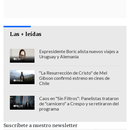
Ominami, "consideramos que una
elección presidencial sin Lula
como
candidato podría tener
serias
impugnaciones de legitimidad
y
Las + leídas
profundizaría aún más la crisis política
que Brasil tiene que superar".
Expresidente Boric alista nuevos viajes a
Uruguay y Alemania
6967
"La Resurrección de Cristo" de Mel
Gibson confirmó estreno en cines de
4406
Chile
Caos en "Sin Filtros": Panelistas trataron
de "carnicero" a Crespo y se retiraron del
4028
programa
Suscríbete a nuestro newsletter