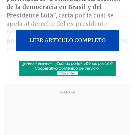
de la democracia en Brasil y del
Presidente Lula
", carta por la cual se
apela al derecho del ex presidente -
quien está preso por corrupción
- a
LEER ARTICULO COMPLETO
presentarse como candidato en un nuevo
proceso electoral
"(Apelamos) al poder judicial de Brasil
para que garantice el respeto a la
Constitución,
permitiendo la
inscripción de Lula como candidato
presidencial. Lo exige la democracia
brasileña, lo demandamos también los
demócratas chilenos
", afirma la misiva.
Revisa también