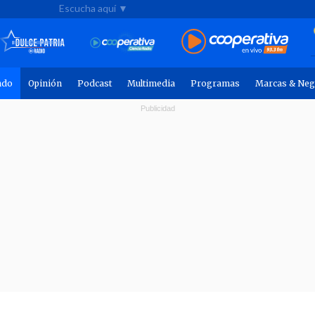
Escucha aquí ▼
ndo
Opinión
Podcast
Multimedia
Programas
Marcas & Neg