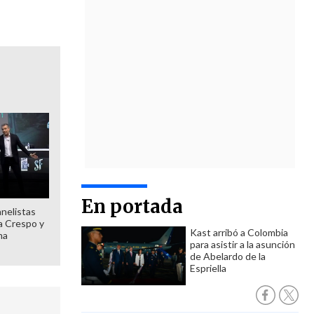
En portada
anelistas
 a Crespo y
Kast arribó a Colombia
ma
para asistir a la asunción
de Abelardo de la
Espriella