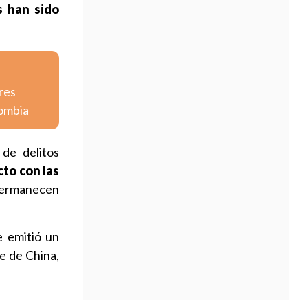
s han sido
res
lombia
de delitos
to con las
ermanecen
e emitió un
e de China,