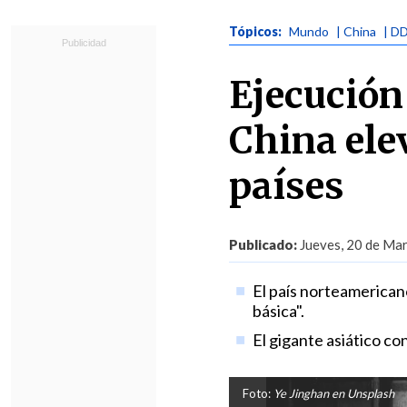
Tópicos:
Mundo
| China
| D
Ejecución
China ele
países
Publicado:
Jueves, 20 de Mar
El país norteamerican
básica".
El gigante asiático co
Foto:
Ye Jinghan en Unsplash