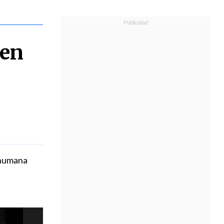
 en
 humana