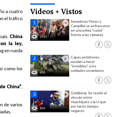
Videos + Vistos
año a cuatro
n el tráfico
Senadoras Flores y
Campillai se enfrascaron
en una pelea "cuma"
frente a las cámaras
país.
China
2017
n la ley,
ing en rueda
Capas antidrones
ayudan a hacer
"invisibles" a los
sí como los
soldados ucranianos
638
 de China"
,
Goldberg: Se reveló el
vínculo entre
Huachipato y la U que
ón de varios
por tanto tiempo
364
negaron
iadas.