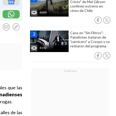
Cristo" de Mel Gibson
confirmó estreno en
cines de Chile
4689
Caos en "Sin Filtros":
Panelistas trataron de
"carnicero" a Crespo y se
retiraron del programa
4192
les que las
nadienses
drogas.
lles de las