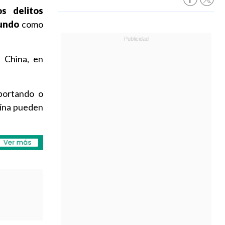
os delitos
mundo
como
 China, en
portando o
oína pueden