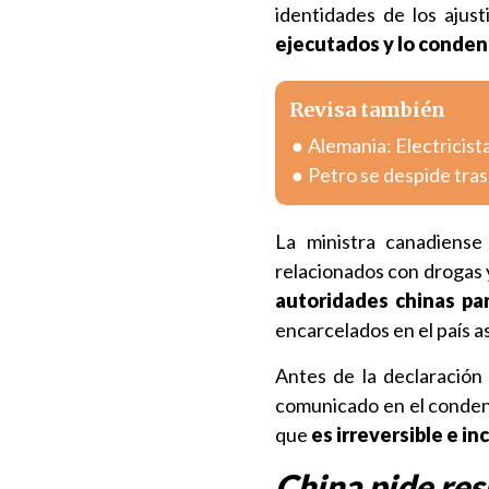
identidades de los ajust
ejecutados y lo conden
Revisa también
Alemania: Electricist
Petro se despide tras
La ministra canadiense
relacionados con drogas
autoridades chinas par
encarcelados en el país as
Antes de la declaración
comunicado en el conden
que
es irreversible e i
China pide re