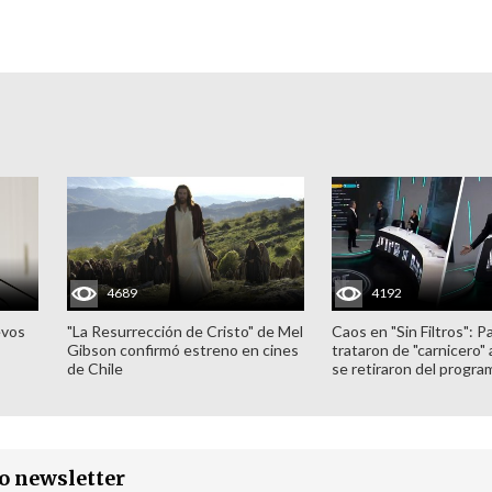
4689
4192
evos
"La Resurrección de Cristo" de Mel
Caos en "Sin Filtros": P
Gibson confirmó estreno en cines
trataron de "carnicero"
de Chile
se retiraron del progra
ro newsletter