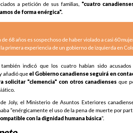
iciados a petición de sus familias,
"cuatro canadiense
amos de forma enérgica".
a de 68 años es sospechoso de haber violado a casi 60 muje
 la primera experiencia de un gobierno de izquierda en Co
 también indicó que los cuatro habían sido acusados 
 y añadió que
el Gobierno canadiense seguirá en contac
a solicitar "clemencia" con otros canadienses
que p
iático.
 de Joly, el Ministerio de Asuntos Exteriores canadiens
aba "enérgicamente el uso de la pena de muerte por part
ncompatible con la dignidad humana básica
".
speto