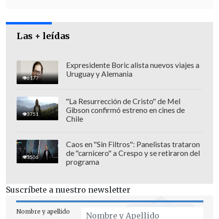
tráfico a actividades ilegales, como el
juego online.
Las + leídas
Expresidente Boric alista nuevos viajes a
Uruguay y Alemania
6177
"La Resurrección de Cristo" de Mel
Gibson confirmó estreno en cines de
3751
Chile
Caos en "Sin Filtros": Panelistas trataron
de "carnicero" a Crespo y se retiraron del
3506
programa
Suscríbete a nuestro newsletter
China enfrenta un
delicado momento
demográfico
,
con cuatro años
Nombre y apellido