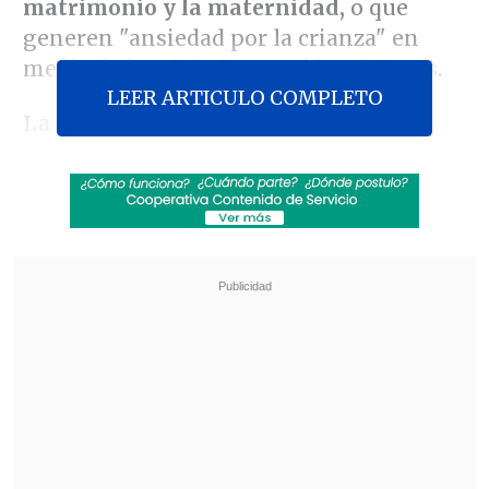
matrimonio y la maternidad,
o que
generen "ansiedad por la crianza" en
medio de la
crisis demográfica del país
.
LEER ARTICULO COMPLETO
La iniciativa, presentada en un
comunicado publicado en su página
web, busca
"crear un entorno festivo,
armonioso y positivo"
durante el Año
Nuevo lunar, que comienza el próximo
martes, y se enfocará en plataformas y
servicios digitales ampliamente
utilizados durante las vacaciones.
Revisa también
Hiroshima recuerda los 81 años de la bomba
atómica