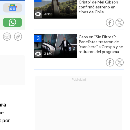
Cristo" de Mel Gibson
confirmó estreno en
cines de Chile
3282
Caos en "Sin Filtros":
Panelistas trataron de
"carnicero" a Crespo y se
retiraron del programa
3160
ara
ue
s por