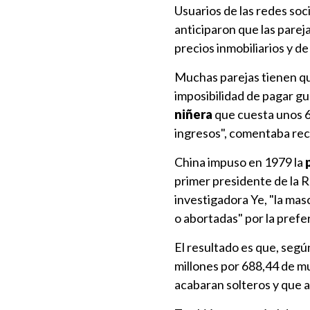
Usuarios de las redes so
anticiparon que las pare
precios inmobiliarios y d
Muchas parejas tienen que
imposibilidad de pagar gu
niñera
que cuesta unos 6
ingresos", comentaba re
China impuso en 1979 la
primer presidente de la 
investigadora Ye, "la mas
o abortadas" por la prefe
El resultado es que, segú
millones por 688,44 de mu
acabaran solteros y que a