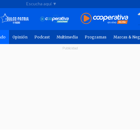
Escucha aquí ▼
ndo
Opinión
Podcast
Multimedia
Programas
Marcas & Neg