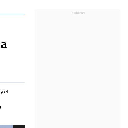
 a
y el
.
s