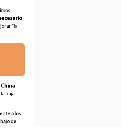
ximos
necesario
orar "la
,
China
la baja
ente a los
ebajo del