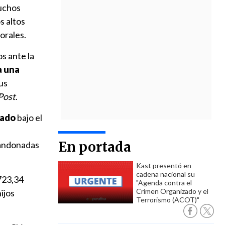
muchos
s altos
orales.
s ante la
a una
us
Post
.
tado
bajo el
En portada
abandonadas
Kast presentó en
cadena nacional su
 723,34
"Agenda contra el
Crimen Organizado y el
ijos
Terrorismo (ACOT)"