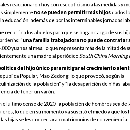
ciales reaccionaron hoy con escepticismo a las medidas y 
jas simplemente
no se pueden permitir más hijos
dados lo
e la educación, además de por las interminables jornadas lab
 recurrir a los abuelos para que se hagan cargo de sus hijo
arderías: "
una familia trabajadora no puede contratar 
.000 yuanes al mes, lo que representa más de la mitad de s
cientemente una madre al periódico
South China Morning 
política del hijo único para mitigar el crecimiento alen
República Popular, Mao Zedong, lo que provocó, según la
culinización de la población" y "la desaparición de niñas, 
rencia de tener un varón.
n el último censo de 2020, la población de hombres sea de
jeres, lo que en su momento ya suscitó el miedo a que los h
 las hijas se les concertaran matrimonios de conveniencia.