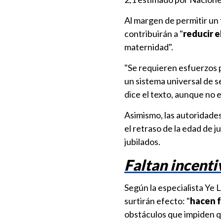
Al margen de permitir un 
contribuirán a "
reducir e
maternidad".
"Se requieren esfuerzos p
un sistema universal de se
dice el texto, aunque no 
Asimismo, las autoridades
el retraso de la edad de j
jubilados.
Faltan incenti
Según la especialista Ye L
surtirán efecto: "
hacen f
obstáculos que impiden que