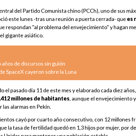
Central del Partido Comunista chino (PCCh), uno de sus má
ció este lunes -tras una reunión a puerta cerrada- que
es 
e respondan "al problema del envejecimiento" y hagan mej
el gigante asiático.
o años de discursos sin guión
de SpaceX cayeron sobre la Luna
o el pasado día 11 de este mes y elaborado cada diez años
.412 millones de habitantes
, aunque el envejecimiento y 
r las alarmas en Pekín.
mientos cayó por cuarto año consecutivo, con 12 millones fr
e la tasa de fertilidad quedó en 1,3 hijos por mujer, por d
s Unidas para mantener una población estable.