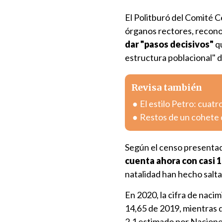
El Politburó del Comité 
órganos rectores, recono
dar "pasos decisivos"
qu
estructura poblacional" d
Revisa también
El estilo Petro: cuatr
Restos de un cohete 
Según el censo presentad
cuenta ahora con casi 1
natalidad han hecho salta
En 2020, la cifra de naci
14,65 de 2019, mientras qu
2,1 estimado por Nacione