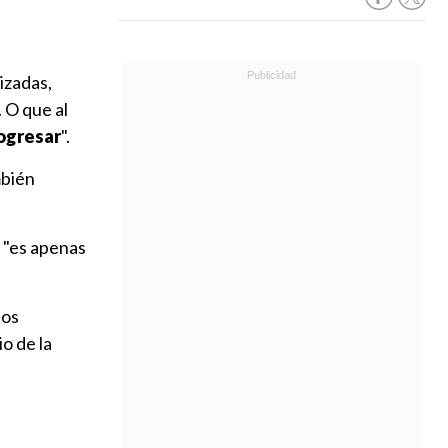
izadas,
 O que al
ogresar
".
mbién
e "es apenas
ños
o de la