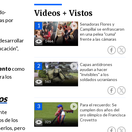
Videos + Vistos
do-
jas por
Senadoras Flores y
Campillai se enfrascaron
en una pelea "cuma"
frente a las cámaras
desarrollar
1464
ucación",
Capas antidrones
iento
como
ayudan a hacer
"invisibles" a los
ra los
soldados ucranianos
565
os
Para el recuerdo: Se
cumplen dos años del
ente
oro olímpico de Francisca
s de los
Crovetto
325
nerlos, pero